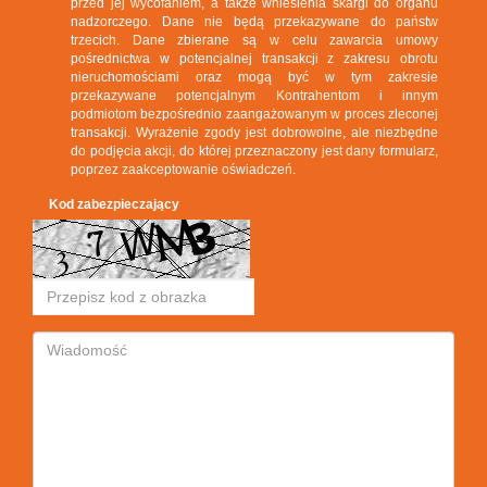
przed jej wycofaniem, a także wniesienia skargi do organu
nadzorczego. Dane nie będą przekazywane do państw
trzecich. Dane zbierane są w celu zawarcia umowy
pośrednictwa w potencjalnej transakcji z zakresu obrotu
nieruchomościami oraz mogą być w tym zakresie
przekazywane potencjalnym Kontrahentom i innym
podmiotom bezpośrednio zaangażowanym w proces zleconej
transakcji. Wyrażenie zgody jest dobrowolne, ale niezbędne
do podjęcia akcji, do której przeznaczony jest dany formularz,
poprzez zaakceptowanie oświadczeń.
Kod zabezpieczający