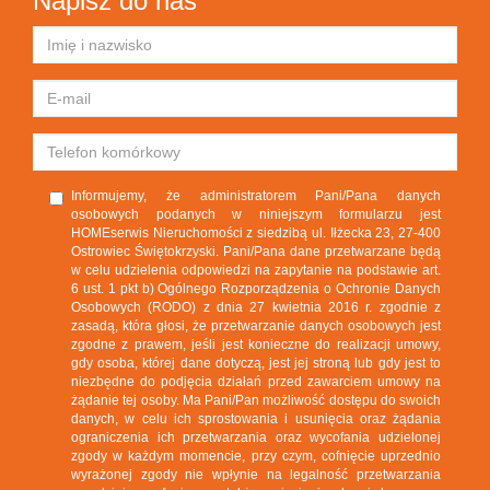
Napisz do nas
Informujemy, że administratorem Pani/Pana danych
osobowych podanych w niniejszym formularzu jest
HOMEserwis Nieruchomości z siedzibą ul. Iłżecka 23, 27-400
Ostrowiec Świętokrzyski. Pani/Pana dane przetwarzane będą
w celu udzielenia odpowiedzi na zapytanie na podstawie art.
6 ust. 1 pkt b) Ogólnego Rozporządzenia o Ochronie Danych
Osobowych (RODO) z dnia 27 kwietnia 2016 r. zgodnie z
zasadą, która głosi, że przetwarzanie danych osobowych jest
zgodne z prawem, jeśli jest konieczne do realizacji umowy,
gdy osoba, której dane dotyczą, jest jej stroną lub gdy jest to
niezbędne do podjęcia działań przed zawarciem umowy na
żądanie tej osoby. Ma Pani/Pan możliwość dostępu do swoich
danych, w celu ich sprostowania i usunięcia oraz żądania
ograniczenia ich przetwarzania oraz wycofania udzielonej
zgody w każdym momencie, przy czym, cofnięcie uprzednio
wyrażonej zgody nie wpłynie na legalność przetwarzania