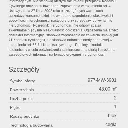
informacyjnym. Nie stanowią oferty w rozumieniu przepisów Kodeksu
Cywilnego oraz opisu towaru ani zapewnienia w rozumieniu art. 4
Ustawy z dnia 27 lipca 2002 roku o szczególnych warunkach
sprzedaży konsumenckiej. Indywidualne uzgodnienie właściwości i
specyfikacji nieruchomości następuje przy sprzedaży lub wynajmie
nieruchomości. Pośrednik nieruchomości nie odpowiada za
ewentualne błędy lub nieaktualność ogłoszenia. Ogłoszenia mają tylko
charakter informacyjny i stanowią zaproszenie do zawarcia umowy (art.
71 Kodeksu cywilnego), nie stanowią natomiast oferty handlowej w
rozumieniu art. 66 § 1 Kodeksu cywilnego. Prosimy o kontakt
telefoniczny w celu potwierdzenia zainteresowania ofertą i uzyskania
szczegółowych informacji na temat oferowanej nieruchomości.
Szczegóły
977-MW-3901
Symbol oferty
48,00 m²
Powierzchnia
2
Liczba pokoi
1
Piętro
blok
Rodzaj budynku
cegła
Technologia budowlana