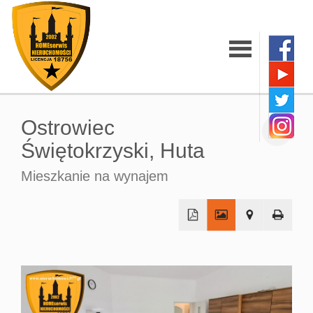
Strona
Ostrowiec
główna
Świętokrzyski,
Huta
Mieszkanie na wynajem
O firmie
Oferty
+
−
Mieszkania