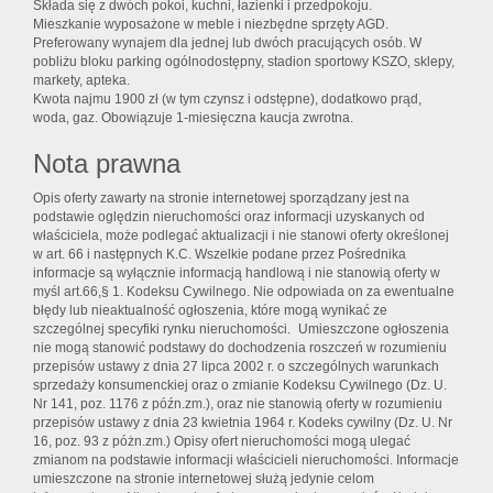
Składa się z dwóch pokoi, kuchni, łazienki i przedpokoju.
Mieszkanie wyposażone w meble i niezbędne sprzęty AGD.
Preferowany wynajem dla jednej lub dwóch pracujących osób. W
pobliżu bloku parking ogólnodostępny, stadion sportowy KSZO, sklepy,
markety, apteka.
Kwota najmu 1900 zł (w tym czynsz i odstępne), dodatkowo prąd,
woda, gaz. Obowiązuje 1-miesięczna kaucja zwrotna.
Nota prawna
Opis oferty zawarty na stronie internetowej sporządzany jest na
podstawie oględzin nieruchomości oraz informacji uzyskanych od
właściciela, może podlegać aktualizacji i nie stanowi oferty określonej
w art. 66 i następnych K.C. Wszelkie podane przez Pośrednika
informacje są wyłącznie informacją handlową i nie stanowią oferty w
myśl art.66,§ 1. Kodeksu Cywilnego. Nie odpowiada on za ewentualne
błędy lub nieaktualność ogłoszenia, które mogą wynikać ze
szczególnej specyfiki rynku nieruchomości. Umieszczone ogłoszenia
nie mogą stanowić podstawy do dochodzenia roszczeń w rozumieniu
przepisów ustawy z dnia 27 lipca 2002 r. o szczególnych warunkach
sprzedaży konsumenckiej oraz o zmianie Kodeksu Cywilnego (Dz. U.
Nr 141, poz. 1176 z późn.zm.), oraz nie stanowią oferty w rozumieniu
przepisów ustawy z dnia 23 kwietnia 1964 r. Kodeks cywilny (Dz. U. Nr
16, poz. 93 z póżn.zm.) Opisy ofert nieruchomości mogą ulegać
zmianom na podstawie informacji właścicieli nieruchomości. Informacje
umieszczone na stronie internetowej służą jedynie celom