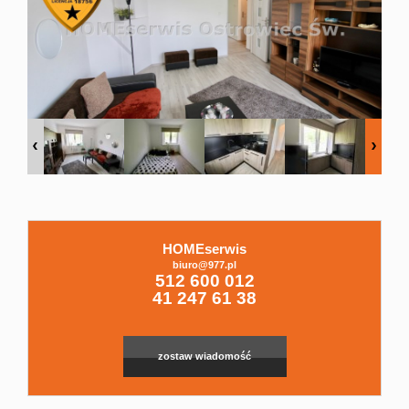
Domy
Dzialki
Lokale
Hale
HOMEserwis
biuro@977.pl
Leaflet
|
© MapTiler
©
OpenStreetMap
contributors
512 600 012
41 247 61 38
Obiekty
zostaw wiadomość
Zgłoszenia