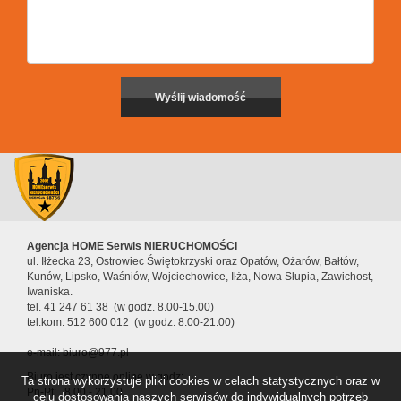
Agencja HOME Serwis NIERUCHOMOŚCI
ul. Iłżecka 23, Ostrowiec Świętokrzyski oraz Opatów, Ożarów, Bałtów,
Kunów, Lipsko, Waśniów, Wojciechowice, Iłża, Nowa Słupia, Zawichost,
Iwaniska.
tel. 41 247 61 38 (w godz. 8.00-15.00)
tel.kom. 512 600 012 (w godz. 8.00-21.00)
e-mail: biuro@977.pl
Biuro jest czynne online w godz:
Ta strona wykorzystuje pliki cookies w celach statystycznych oraz w
Pn-Pt: 8.00 - 21.00
celu dostosowania naszych serwisów do indywidualnych potrzeb