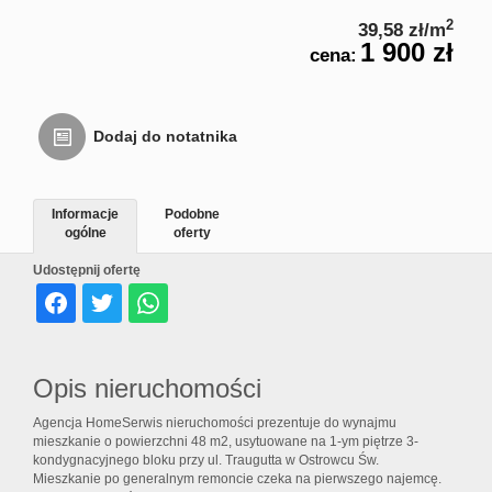
Usługi
2
39,58 zł/m
1 900 zł
cena:
inne
Dodaj do notatnika
Oferta
Informacje
Podobne
ogólne
oferty
deweloperska
Udostępnij ofertę
Notatnik
Opis nieruchomości
Kontakt
Agencja HomeSerwis nieruchomości prezentuje do wynajmu
mieszkanie o powierzchni 48 m2, usytuowane na 1-ym piętrze 3-
kondygnacyjnego bloku przy ul. Traugutta w Ostrowcu Św.
Mieszkanie po generalnym remoncie czeka na pierwszego najemcę.
Rodo