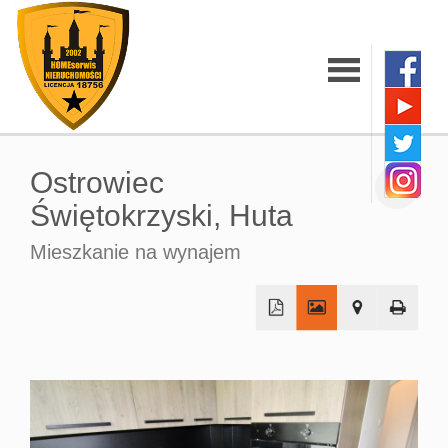
Strona
Ostrowiec
główna
Świętokrzyski,
Huta
Mieszkanie na wynajem
O firmie
Oferty
+
−
Mieszkania