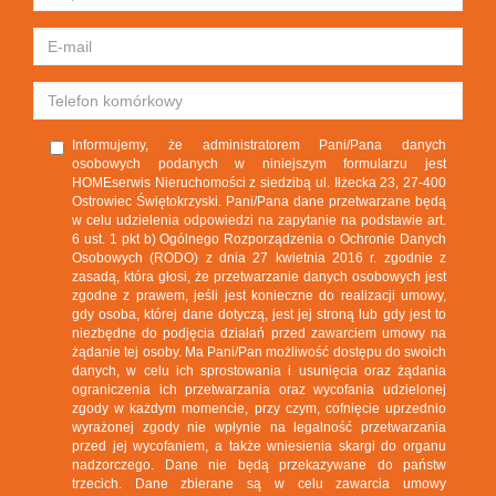
Informujemy, że administratorem Pani/Pana danych
osobowych podanych w niniejszym formularzu jest
HOMEserwis Nieruchomości z siedzibą ul. Iłżecka 23, 27-400
Ostrowiec Świętokrzyski. Pani/Pana dane przetwarzane będą
w celu udzielenia odpowiedzi na zapytanie na podstawie art.
6 ust. 1 pkt b) Ogólnego Rozporządzenia o Ochronie Danych
Osobowych (RODO) z dnia 27 kwietnia 2016 r. zgodnie z
zasadą, która głosi, że przetwarzanie danych osobowych jest
zgodne z prawem, jeśli jest konieczne do realizacji umowy,
gdy osoba, której dane dotyczą, jest jej stroną lub gdy jest to
niezbędne do podjęcia działań przed zawarciem umowy na
żądanie tej osoby. Ma Pani/Pan możliwość dostępu do swoich
danych, w celu ich sprostowania i usunięcia oraz żądania
ograniczenia ich przetwarzania oraz wycofania udzielonej
zgody w każdym momencie, przy czym, cofnięcie uprzednio
wyrażonej zgody nie wpłynie na legalność przetwarzania
przed jej wycofaniem, a także wniesienia skargi do organu
nadzorczego. Dane nie będą przekazywane do państw
trzecich. Dane zbierane są w celu zawarcia umowy