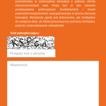
pośrednictwa w potencjalnej transakcji z zakresu obrotu
nieruchomościami oraz mogą być w tym zakresie
przekazywane potencjalnym Kontrahentom i innym
podmiotom bezpośrednio zaangażowanym w proces zleconej
transakcji. Wyrażenie zgody jest dobrowolne, ale niezbędne
do podjęcia akcji, do której przeznaczony jest dany formularz,
poprzez zaakceptowanie oświadczeń.
Kod zabezpieczający