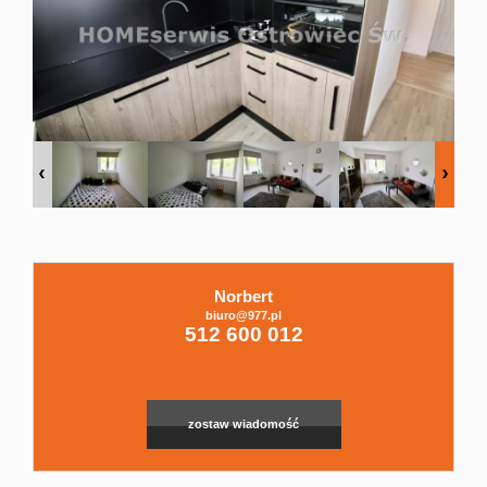
Domy
Dzialki
Lokale
Hale
Norbert
biuro@977.pl
Leaflet
|
© MapTiler
©
OpenStreetMap
contributors
512 600 012
Obiekty
zostaw wiadomość
Zgłoszenia