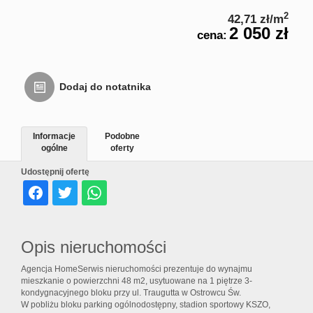
Usługi
2
42,71 zł/m
2 050 zł
cena:
inne
Dodaj do notatnika
Oferta
Informacje
Podobne
ogólne
oferty
deweloperska
Udostępnij ofertę
Notatnik
Opis nieruchomości
Kontakt
Agencja HomeSerwis nieruchomości prezentuje do wynajmu
mieszkanie o powierzchni 48 m2, usytuowane na 1 piętrze 3-
kondygnacyjnego bloku przy ul. Traugutta w Ostrowcu Św.
W pobliżu bloku parking ogólnodostępny, stadion sportowy KSZO,
Rodo