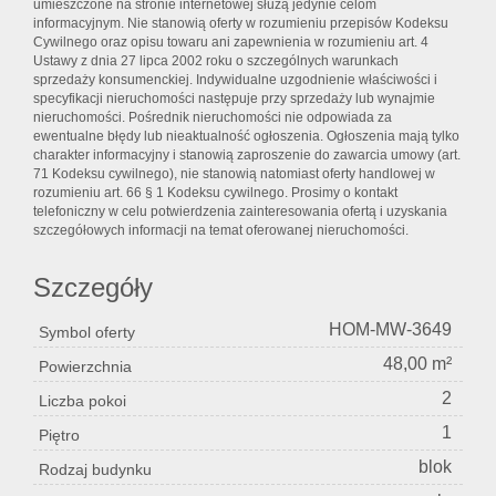
umieszczone na stronie internetowej służą jedynie celom
informacyjnym. Nie stanowią oferty w rozumieniu przepisów Kodeksu
Cywilnego oraz opisu towaru ani zapewnienia w rozumieniu art. 4
Ustawy z dnia 27 lipca 2002 roku o szczególnych warunkach
sprzedaży konsumenckiej. Indywidualne uzgodnienie właściwości i
specyfikacji nieruchomości następuje przy sprzedaży lub wynajmie
nieruchomości. Pośrednik nieruchomości nie odpowiada za
ewentualne błędy lub nieaktualność ogłoszenia. Ogłoszenia mają tylko
charakter informacyjny i stanowią zaproszenie do zawarcia umowy (art.
71 Kodeksu cywilnego), nie stanowią natomiast oferty handlowej w
rozumieniu art. 66 § 1 Kodeksu cywilnego. Prosimy o kontakt
telefoniczny w celu potwierdzenia zainteresowania ofertą i uzyskania
szczegółowych informacji na temat oferowanej nieruchomości.
Szczegóły
HOM-MW-3649
Symbol oferty
48,00 m²
Powierzchnia
2
Liczba pokoi
1
Piętro
blok
Rodzaj budynku