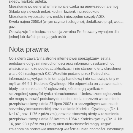
sklepy, markety, apteka.
Mieszkanie po generalnym remoncie czeka na pierwszego najemcę.
Składa się z dwóch pokoi, kuchni, łazienki i przedpokoju.
Mieszkanie wyposażone w meble i niezbędne sprzęty AGD.
Kwota najmu 2050zł (w tym czynsz i odstępne), dodatkowo prąd, woda,
gaz.
Obowiązuje 1-miesięczna kaucja zwrotna.Preferowany wynajem dla
jednej lub dwóch pracujących osób.
Nota prawna
Opis oferty zawarty na stronie internetowej sporządzany jest na
podstawie oględzin nieruchomości oraz informacji uzyskanych od
właściciela, może podlegać aktualizacji i nie stanowi oferty określonej
w art. 66 i następnych K.C. Wszelkie podane przez Pośrednika
informacje są wyłącznie informacją handlową i nie stanowią oferty w
myśl art.66,§ 1. Kodeksu Cywilnego. Nie odpowiada on za ewentualne
błędy lub nieaktualność ogłoszenia, które mogą wynikać ze
szczególnej specyfiki rynku nieruchomości. Umieszczone ogłoszenia
nie mogą stanowić podstawy do dochodzenia roszczeń w rozumieniu
przepisów ustawy z dnia 27 lipca 2002 r. o szczególnych warunkach
sprzedaży konsumenckiej oraz o zmianie Kodeksu Cywilnego (Dz. U.
Nr 141, poz. 1176 z późn.zm.), oraz nie stanowią oferty w rozumieniu
przepisów ustawy z dnia 23 kwietnia 1964 r. Kodeks cywilny (Dz. U. Nr
16, poz. 93 z póżn.zm.) Opisy ofert nieruchomości mogą ulegać
zmianom na podstawie informacji właścicieli nieruchomości. Informacje