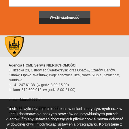
Agencja HOME Serwis NIERUCHOMOŚCI
ul. Iłżecka 23, Ostrowiec Świętokrzyski oraz Opatów, Ożarów, Bałtów,
Kunów, Lipsko, Waśniów, Wojciechowice, Iłża, Nowa Słupia, Zawichost,
Iwaniska.
tel. 41 247 61 38 (w godz. 8.00-15.00)
tel.kom. 512 600 012 (w godz. 8.00-21.00)
e-mail: biuro@977.pl
Biuro jest czynne online w godz:
Ta strona wykorzystuje pliki cookies w celach statystycznych oraz w
Pn-Pt: 8.00 - 21.00
celu dostosowania naszych serwisów do indywidualnych potrzeb
Sobota,niedziela: 9.00-12.00 (praca w terenie, możliwe spotkanie w
klientów. Zmiany ustawień dotyczących plików cookie można dokonać
biurze po uzgodnieniu telefonicznym).
w dowolnej chwili modyfikując ustawienia przeglądarki. Korzystanie z