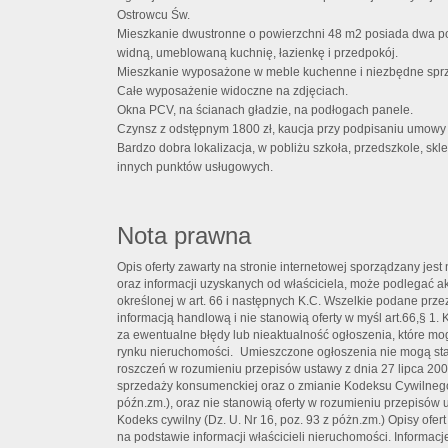
Ostrowcu Św.
Mieszkanie dwustronne o powierzchni 48 m2 posiada dwa po
widną, umeblowaną kuchnię, łazienkę i przedpokój.
Mieszkanie wyposażone w meble kuchenne i niezbędne spr
Całe wyposażenie widoczne na zdjęciach.
Okna PCV, na ścianach gładzie, na podłogach panele.
Czynsz z odstępnym 1800 zł, kaucja przy podpisaniu umowy 
Bardzo dobra lokalizacja, w pobliżu szkoła, przedszkole, skle
innych punktów usługowych.
Nota prawna
Opis oferty zawarty na stronie internetowej sporządzany jes
oraz informacji uzyskanych od właściciela, może podlegać aktu
określonej w art. 66 i następnych K.C. Wszelkie podane prze
informacją handlową i nie stanowią oferty w myśl art.66,§ 
za ewentualne błędy lub nieaktualność ogłoszenia, które mo
rynku nieruchomości. Umieszczone ogłoszenia nie mogą st
roszczeń w rozumieniu przepisów ustawy z dnia 27 lipca 20
sprzedaży konsumenckiej oraz o zmianie Kodeksu Cywilnego 
późn.zm.), oraz nie stanowią oferty w rozumieniu przepisów u
Kodeks cywilny (Dz. U. Nr 16, poz. 93 z póżn.zm.) Opisy of
na podstawie informacji właścicieli nieruchomości. Informac