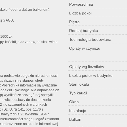
Powierzchnia
koje (jeden z dużym balkonem),
Liczba pokoi
zęty AGD.
Piętro
Rodzaj budynku
1600 zł.
Technologia budowlana
py, kościół, plac zabaw, boisko i wiele
Opłaty w czynszu
Opłaty wg liczników
Liczba pięter w budynku
t na podstawie oględzin nieruchomości
alizacji i nie stanowi oferty
Stan lokalu
z Pośrednika informacje są wyłącznie
1. Kodeksu Cywilnego. Nie odpowiada on
Typ kaucji
gą wynikać ze szczególnej specyfiki
anowić podstawy do dochodzenia
Okna
02 r. o szczególnych warunkach
(Dz. U. Nr 141, poz. 1176 z
Instalacje
stawy z dnia 23 kwietnia 1964 r.
ert nieruchomości mogą ulegać zmianom
Balkon
je umieszczone na stronie internetowej