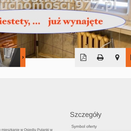
Leaflet
|
© MapTiler
©
OpenStreetMap
Szczegóły
Symbol oferty
mieszkanie w Osiedlu Pułanki w