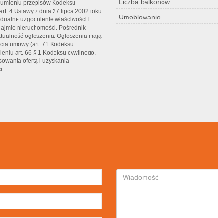
Liczba balkonów
rozumieniu przepisów Kodeksu
rt. 4 Ustawy z dnia 27 lipca 2002 roku
Umeblowanie
dualne uzgodnienie właściwości i
najmie nieruchomości. Pośrednik
tualność ogłoszenia. Ogłoszenia mają
rcia umowy (art. 71 Kodeksu
ieniu art. 66 § 1 Kodeksu cywilnego.
sowania ofertą i uzyskania
i.