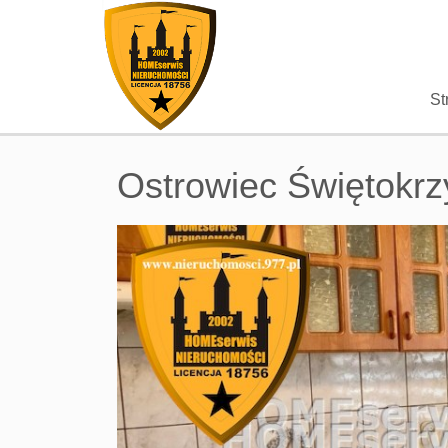
St
Ostrowiec Świętokrz
+
−