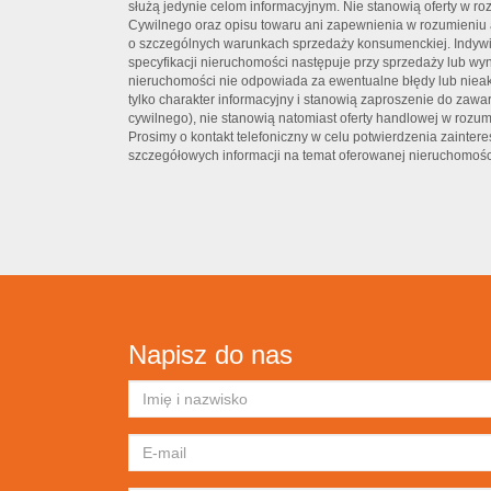
służą jedynie celom informacyjnym. Nie stanowią oferty w 
Cywilnego oraz opisu towaru ani zapewnienia w rozumieniu a
o szczególnych warunkach sprzedaży konsumenckiej. Indywi
specyfikacji nieruchomości następuje przy sprzedaży lub wy
nieruchomości nie odpowiada za ewentualne błędy lub nieak
tylko charakter informacyjny i stanowią zaproszenie do zawa
cywilnego), nie stanowią natomiast oferty handlowej w rozum
Prosimy o kontakt telefoniczny w celu potwierdzenia zaintere
szczegółowych informacji na temat oferowanej nieruchomośc
Napisz do nas