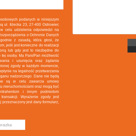
 osobowych podanych w niniejszym
ą ul. Iłżecka 23, 27-400 Ostrowiec
 w celu udzielenia odpowiedzi na
o Rozporządzenia o Ochronie Danych
odnie z zasadą, która głosi, że
 jeśli jest konieczne do realizacji
roną lub gdy jest to niezbędne do
 tej osoby. Ma Pani/Pan możliwość
wania i usunięcia oraz żądania
zielonej zgody w każdym momencie,
wpłynie na legalność przetwarzania
 organu nadzorczego. Dane nie będą
rane są w celu zawarcia umowy
rotu nieruchomościami oraz mogą być
ontrahentom i innym podmiotom
ransakcji. Wyrażenie zgody jest
j przeznaczony jest dany formularz,