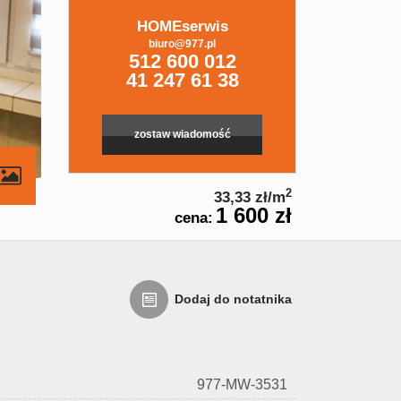
HOMEserwis
biuro@977.pl
512 600 012
41 247 61 38
zostaw wiadomość
contributors
2
33,33 zł/m
1 600 zł
cena:
Dodaj do notatnika
977-MW-3531