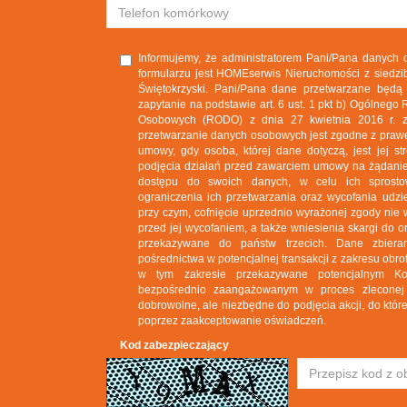
Informujemy, że administratorem Pani/Pana danych
formularzu jest HOMEserwis Nieruchomości z siedzib
Świętokrzyski. Pani/Pana dane przetwarzane będą
zapytanie na podstawie art. 6 ust. 1 pkt b) Ogólneg
Osobowych (RODO) z dnia 27 kwietnia 2016 r. zg
przetwarzanie danych osobowych jest zgodne z prawem,
umowy, gdy osoba, której dane dotyczą, jest jej st
podjęcia działań przed zawarciem umowy na żądanie
dostępu do swoich danych, w celu ich sprosto
ograniczenia ich przetwarzania oraz wycofania ud
przy czym, cofnięcie uprzednio wyrażonej zgody nie 
przed jej wycofaniem, a także wniesienia skargi do
przekazywane do państw trzecich. Dane zbie
pośrednictwa w potencjalnej transakcji z zakresu ob
w tym zakresie przekazywane potencjalnym K
bezpośrednio zaangażowanym w proces zleconej t
dobrowolne, ale niezbędne do podjęcia akcji, do które
poprzez zaakceptowanie oświadczeń.
Kod zabezpieczający