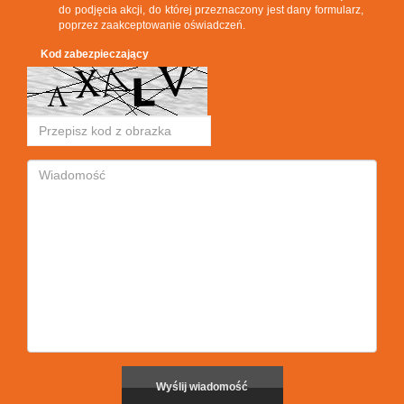
do podjęcia akcji, do której przeznaczony jest dany formularz,
poprzez zaakceptowanie oświadczeń.
Kod zabezpieczający