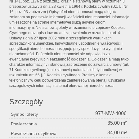
Nr 141, poz. 1176 z późn.zm.), oraz nie stanowią oferty w rozumieniu
przepisów ustawy z dnia 23 kwietnia 1964 r. Kodeks cywilny (Dz. U. Nr
16, poz. 93 z póżn.zm.) Opisy ofert nieruchomości mogą ulegać
zmianom na podstawie informacji właścicieli nieruchomości. Informacje
umieszczone na stronie internetowej służą jedynie celom
informacyjnym. Nie stanowią oferty w rozumieniu przepisów Kodeksu
Cywilnego oraz opisu towaru ani zapewnienia w rozumieniu art. 4
Ustawy z dnia 27 lipca 2002 roku o szczególnych warunkach
sprzedaży konsumenckiej. Indywidualne uzgodnienie właściwości i
specyfikacji nieruchomości następuje przy sprzedaży lub wynajmie
nieruchomości. Pośrednik nieruchomości nie odpowiada za
ewentualne błędy lub nieaktualność ogłoszenia. Ogłoszenia mają tylko
charakter informacyjny i stanowią zaproszenie do zawarcia umowy (art.
71 Kodeksu cywilnego), nie stanowią natomiast oferty handlowej w
rozumieniu art. 66 § 1 Kodeksu cywilnego. Prosimy o kontakt
telefoniczny w celu potwierdzenia zainteresowania ofertą i uzyskania
szczegółowych informacji na temat oferowanej nieruchomości.
Szczegóły
977-MW-4006
Symbol oferty
35,00 m²
Powierzchnia
34,00 m²
Powierzchnia użytkowa