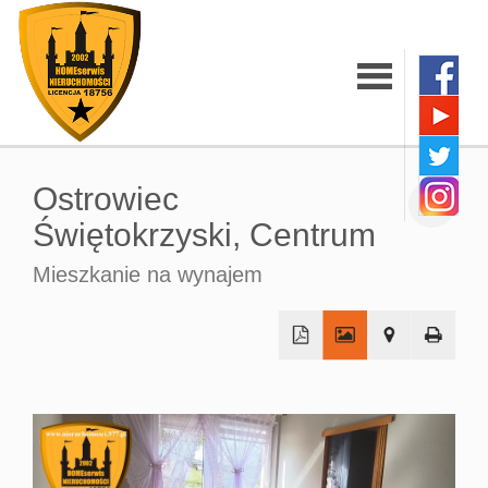
Strona
Ostrowiec
główna
Świętokrzyski,
Centrum
Mieszkanie na wynajem
O firmie
Oferty
+
−
Mieszkania