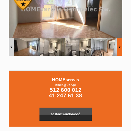
Domy
Dzialki
Lokale
Hale
HOMEserwis
biuro@977.pl
Leaflet
|
© MapTiler
©
OpenStreetMap
contributors
512 600 012
41 247 61 38
Obiekty
zostaw wiadomość
Zgłoszenia