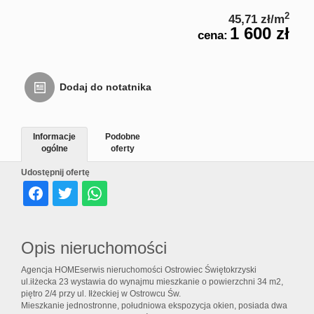
Usługi
2
45,71 zł/m
1 600 zł
cena:
inne
Dodaj do notatnika
Oferta
Informacje
Podobne
ogólne
oferty
deweloperska
Udostępnij ofertę
Notatnik
Opis nieruchomości
Kontakt
Agencja HOMEserwis nieruchomości Ostrowiec Świętokrzyski
ul.iłżecka 23 wystawia do wynajmu mieszkanie o powierzchni 34 m2,
piętro 2/4 przy ul. Iłżeckiej w Ostrowcu Św.
Mieszkanie jednostronne, południowa ekspozycja okien, posiada dwa
Rodo