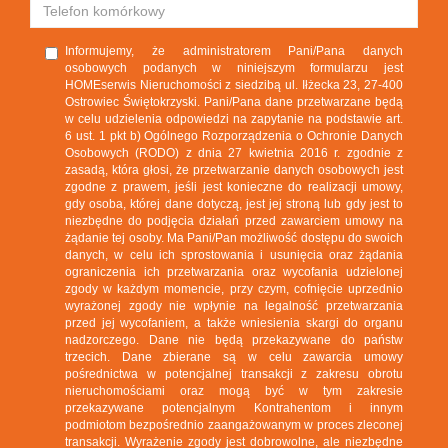
Informujemy, że administratorem Pani/Pana danych
osobowych podanych w niniejszym formularzu jest
HOMEserwis Nieruchomości z siedzibą ul. Iłżecka 23, 27-400
Ostrowiec Świętokrzyski. Pani/Pana dane przetwarzane będą
w celu udzielenia odpowiedzi na zapytanie na podstawie art.
6 ust. 1 pkt b) Ogólnego Rozporządzenia o Ochronie Danych
Osobowych (RODO) z dnia 27 kwietnia 2016 r. zgodnie z
zasadą, która głosi, że przetwarzanie danych osobowych jest
zgodne z prawem, jeśli jest konieczne do realizacji umowy,
gdy osoba, której dane dotyczą, jest jej stroną lub gdy jest to
niezbędne do podjęcia działań przed zawarciem umowy na
żądanie tej osoby. Ma Pani/Pan możliwość dostępu do swoich
danych, w celu ich sprostowania i usunięcia oraz żądania
ograniczenia ich przetwarzania oraz wycofania udzielonej
zgody w każdym momencie, przy czym, cofnięcie uprzednio
wyrażonej zgody nie wpłynie na legalność przetwarzania
przed jej wycofaniem, a także wniesienia skargi do organu
nadzorczego. Dane nie będą przekazywane do państw
trzecich. Dane zbierane są w celu zawarcia umowy
pośrednictwa w potencjalnej transakcji z zakresu obrotu
nieruchomościami oraz mogą być w tym zakresie
przekazywane potencjalnym Kontrahentom i innym
podmiotom bezpośrednio zaangażowanym w proces zleconej
transakcji. Wyrażenie zgody jest dobrowolne, ale niezbędne