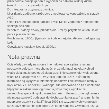
przechodnie pokoje (jeden z wyjściem na balkon), widnej kuchni,
łazienki z wc oraz przedpokoju.
Do mieszkania przynależy piwnica.
Mieszkanie zadbane, częściowo umeblowane, wyposażone w sprzęty
AGD.
Okna PCV, na podłodze parkiet i płytki. Klatka zadbana z domofonem,
spokojni sąsiedzi.
W pobliżu sklepy, szkoły, przedszkole, urzędy, przystanki autobusowe,
park z placem zabaw.
Kwota najmu 1600zł (tym czynsz i odstępne), dodatkowo prąd, gaz wg
faktur.
Obowiązuje kaucja w kwocie 2000zł.
Nota prawna
Opis oferty zawarty na stronie internetowej sporządzany jest na
podstawie oględzin nieruchomości oraz informacji uzyskanych od
właściciela, może podlegać aktualizacji i nie stanowi oferty określonej
w art. 66 i następnych K.C. Wszelkie podane przez Pośrednika
informacje są wyłącznie informacją handlową i nie stanowią oferty w
myśl art.66,§ 1. Kodeksu Cywilnego. Nie odpowiada on za ewentualne
błędy lub nieaktualność ogłoszenia, które mogą wynikać ze
szczególnej specyfiki rynku nieruchomości. Umieszczone ogłoszenia
nie mogą stanowić podstawy do dochodzenia roszczeń w rozumieniu
przepisów ustawy z dnia 27 lipca 2002 r. o szczególnych warunkach
sprzedaży konsumenckiej oraz o zmianie Kodeksu Cywilnego (Dz. U.