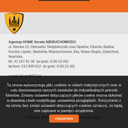
Agencja HOME Serwis NIERUCHOMOŚCI
ul. Iłżecka 23, Ostrowiec Świętokrzyski oraz Opatów, Ożarów, Bałtów,
Kunów, Lipsko, Waśniów, Wojciechowice, Iłża, Nowa Słupia, Zawichost,
Iwaniska.
tel. 41 247 61 38 (w godz. 8.00-15.00)
tel.kom. 512 600 012 (w godz. 8.00-21.00)
e-mail: biuro@977.pl
Biuro jest czynne online w godz:
Ta strona wykorzystuje pliki cookies w celach statystycznych oraz w
Pn-Pt: 8.00 - 21.00
celu dostosowania naszych serwisów do indywidualnych potrzeb
Sobota,niedziela: 9.00-12.00 (praca w terenie, możliwe spotkanie w
klientów. Zmiany ustawień dotyczących plików cookie można dokonać
biurze po uzgodnieniu telefonicznym).
w dowolnej chwili modyfikując ustawienia przeglądarki. Korzystanie z
tej strony bez zmian ustawień dotyczących cookies oznacza, że będą
one zapisane w pamięci urządzenia.
Program dla biur nieruchomości
Galactica Virgo
rozumiem