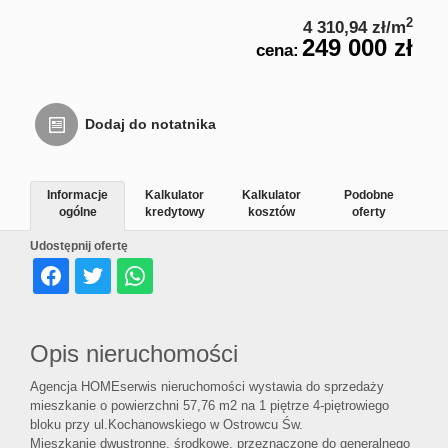
Usługi
2
4 310,94 zł/m
249 000 zł
cena:
inne
Dodaj do notatnika
Oferta
Informacje
Kalkulator
Kalkulator
Podobne
ogólne
kredytowy
kosztów
oferty
deweloperska
Udostępnij ofertę
Notatnik
Opis nieruchomości
Kontakt
Agencja HOMEserwis nieruchomości wystawia do sprzedaży
mieszkanie o powierzchni 57,76 m2 na 1 piętrze 4-piętrowiego
bloku przy ul.Kochanowskiego w Ostrowcu Św.
Rodo
Mieszkanie dwustronne, środkowe, przeznaczone do generalnego