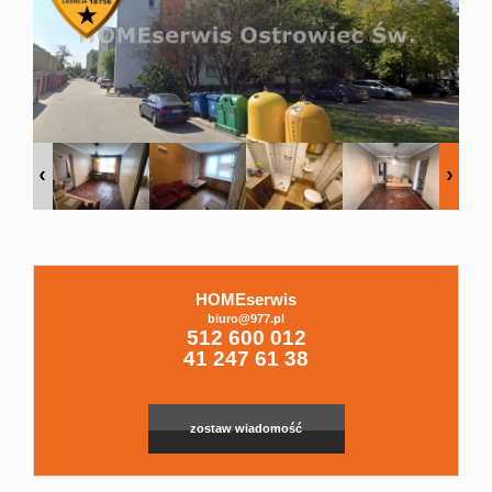
Domy
Dzialki
Lokale
Hale
HOMEserwis
biuro@977.pl
Leaflet
|
© MapTiler
©
OpenStreetMap
contributors
512 600 012
41 247 61 38
Obiekty
zostaw wiadomość
Zgłoszenia