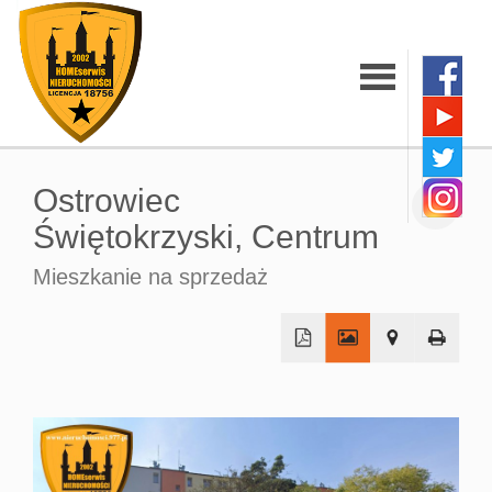
Strona
Ostrowiec
główna
Świętokrzyski,
Centrum
Mieszkanie na sprzedaż
O firmie
Oferty
+
−
Mieszkania