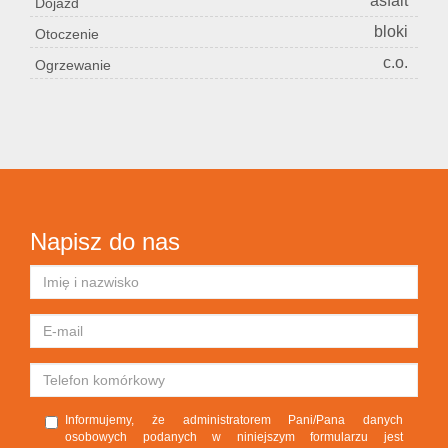
asfalt
Dojazd
bloki
Otoczenie
c.o.
Ogrzewanie
Napisz do nas
Informujemy, że administratorem Pani/Pana danych
osobowych podanych w niniejszym formularzu jest