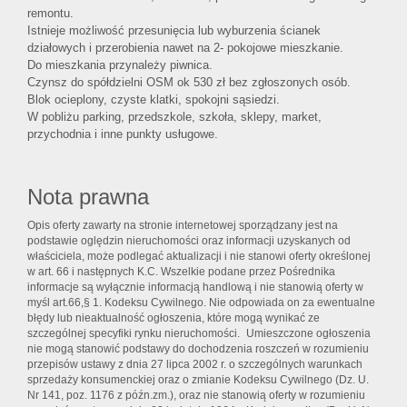
remontu.
Istnieje możliwość przesunięcia lub wyburzenia ścianek
działowych i przerobienia nawet na 2- pokojowe mieszkanie.
Do mieszkania przynależy piwnica.
Czynsz do spółdzielni OSM ok 530 zł bez zgłoszonych osób.
Blok ocieplony, czyste klatki, spokojni sąsiedzi.
W pobliżu parking, przedszkole, szkoła, sklepy, market,
przychodnia i inne punkty usługowe.
Nota prawna
Opis oferty zawarty na stronie internetowej sporządzany jest na
podstawie oględzin nieruchomości oraz informacji uzyskanych od
właściciela, może podlegać aktualizacji i nie stanowi oferty określonej
w art. 66 i następnych K.C. Wszelkie podane przez Pośrednika
informacje są wyłącznie informacją handlową i nie stanowią oferty w
myśl art.66,§ 1. Kodeksu Cywilnego. Nie odpowiada on za ewentualne
błędy lub nieaktualność ogłoszenia, które mogą wynikać ze
szczególnej specyfiki rynku nieruchomości. Umieszczone ogłoszenia
nie mogą stanowić podstawy do dochodzenia roszczeń w rozumieniu
przepisów ustawy z dnia 27 lipca 2002 r. o szczególnych warunkach
sprzedaży konsumenckiej oraz o zmianie Kodeksu Cywilnego (Dz. U.
Nr 141, poz. 1176 z późn.zm.), oraz nie stanowią oferty w rozumieniu