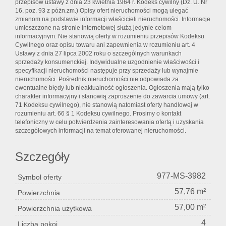
przepisów ustawy z dnia 23 kwietnia 1964 r. Kodeks cywilny (Dz. U. Nr
16, poz. 93 z póżn.zm.) Opisy ofert nieruchomości mogą ulegać
zmianom na podstawie informacji właścicieli nieruchomości. Informacje
umieszczone na stronie internetowej służą jedynie celom
informacyjnym. Nie stanowią oferty w rozumieniu przepisów Kodeksu
Cywilnego oraz opisu towaru ani zapewnienia w rozumieniu art. 4
Ustawy z dnia 27 lipca 2002 roku o szczególnych warunkach
sprzedaży konsumenckiej. Indywidualne uzgodnienie właściwości i
specyfikacji nieruchomości następuje przy sprzedaży lub wynajmie
nieruchomości. Pośrednik nieruchomości nie odpowiada za
ewentualne błędy lub nieaktualność ogłoszenia. Ogłoszenia mają tylko
charakter informacyjny i stanowią zaproszenie do zawarcia umowy (art.
71 Kodeksu cywilnego), nie stanowią natomiast oferty handlowej w
rozumieniu art. 66 § 1 Kodeksu cywilnego. Prosimy o kontakt
telefoniczny w celu potwierdzenia zainteresowania ofertą i uzyskania
szczegółowych informacji na temat oferowanej nieruchomości.
Szczegóły
977-MS-3982
Symbol oferty
57,76 m²
Powierzchnia
57,00 m²
Powierzchnia użytkowa
4
Liczba pokoi