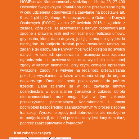
HOMEserwis Nieruchomości z siedzibą ul. Iłżecka 23, 27-400
Ostrowiec Świętokrzyski. Pani/Pana dane przetwarzane będą
w celu udzielenia odpowiedzi na zapytanie na podstawie art.
6 ust. 1 pkt b) Ogólnego Rozporządzenia o Ochronie Danych
Osobowych (RODO) z dnia 27 kwietnia 2016 r. zgodnie z
zasadą, która głosi, że przetwarzanie danych osobowych jest
zgodne z prawem, jeśli jest konieczne do realizacji umowy,
gdy osoba, której dane dotyczą, jest jej stroną lub gdy jest to
niezbędne do podjęcia działań przed zawarciem umowy na
żądanie tej osoby. Ma Pani/Pan możliwość dostępu do swoich
danych, w celu ich sprostowania i usunięcia oraz żądania
ograniczenia ich przetwarzania oraz wycofania udzielonej
zgody w każdym momencie, przy czym, cofnięcie uprzednio
wyrażonej zgody nie wpłynie na legalność przetwarzania
przed jej wycofaniem, a także wniesienia skargi do organu
nadzorczego. Dane nie będą przekazywane do państw
trzecich. Dane zbierane są w celu zawarcia umowy
pośrednictwa w potencjalnej transakcji z zakresu obrotu
nieruchomościami oraz mogą być w tym zakresie
przekazywane potencjalnym Kontrahentom i innym
podmiotom bezpośrednio zaangażowanym w proces zleconej
transakcji. Wyrażenie zgody jest dobrowolne, ale niezbędne
do podjęcia akcji, do której przeznaczony jest dany formularz,
poprzez zaakceptowanie oświadczeń.
Kod zabezpieczający