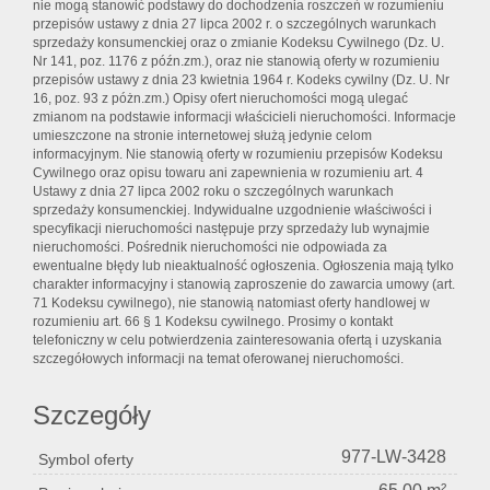
nie mogą stanowić podstawy do dochodzenia roszczeń w rozumieniu
przepisów ustawy z dnia 27 lipca 2002 r. o szczególnych warunkach
sprzedaży konsumenckiej oraz o zmianie Kodeksu Cywilnego (Dz. U.
Nr 141, poz. 1176 z późn.zm.), oraz nie stanowią oferty w rozumieniu
przepisów ustawy z dnia 23 kwietnia 1964 r. Kodeks cywilny (Dz. U. Nr
16, poz. 93 z póżn.zm.) Opisy ofert nieruchomości mogą ulegać
zmianom na podstawie informacji właścicieli nieruchomości. Informacje
umieszczone na stronie internetowej służą jedynie celom
informacyjnym. Nie stanowią oferty w rozumieniu przepisów Kodeksu
Cywilnego oraz opisu towaru ani zapewnienia w rozumieniu art. 4
Ustawy z dnia 27 lipca 2002 roku o szczególnych warunkach
sprzedaży konsumenckiej. Indywidualne uzgodnienie właściwości i
specyfikacji nieruchomości następuje przy sprzedaży lub wynajmie
nieruchomości. Pośrednik nieruchomości nie odpowiada za
ewentualne błędy lub nieaktualność ogłoszenia. Ogłoszenia mają tylko
charakter informacyjny i stanowią zaproszenie do zawarcia umowy (art.
71 Kodeksu cywilnego), nie stanowią natomiast oferty handlowej w
rozumieniu art. 66 § 1 Kodeksu cywilnego. Prosimy o kontakt
telefoniczny w celu potwierdzenia zainteresowania ofertą i uzyskania
szczegółowych informacji na temat oferowanej nieruchomości.
Szczegóły
977-LW-3428
Symbol oferty