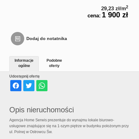
Usługi
2
29,23 zł/m
1 900 zł
cena:
inne
Dodaj do notatnika
Oferta
Informacje
Podobne
ogólne
oferty
deweloperska
Udostępnij ofertę
Notatnik
Opis nieruchomości
Kontakt
Agencja Home Serwis prezentuje do wynajmu lokale biurowo-
usługowe znajdujące się na 1-szym piętrze w budynku położonym przy
ul. Polnej w Ostrowcu Św.
Rodo