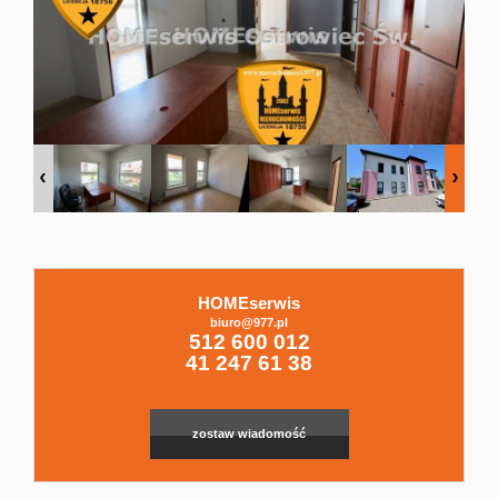
Domy
Dzialki
Lokale
Hale
HOMEserwis
biuro@977.pl
Leaflet
|
© MapTiler
©
OpenStreetMap
contributors
512 600 012
41 247 61 38
Obiekty
zostaw wiadomość
Zgłoszenia