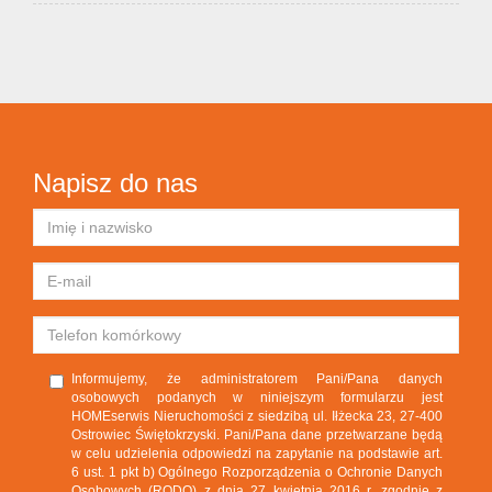
Napisz do nas
Informujemy, że administratorem Pani/Pana danych
osobowych podanych w niniejszym formularzu jest
HOMEserwis Nieruchomości z siedzibą ul. Iłżecka 23, 27-400
Ostrowiec Świętokrzyski. Pani/Pana dane przetwarzane będą
w celu udzielenia odpowiedzi na zapytanie na podstawie art.
6 ust. 1 pkt b) Ogólnego Rozporządzenia o Ochronie Danych
Osobowych (RODO) z dnia 27 kwietnia 2016 r. zgodnie z