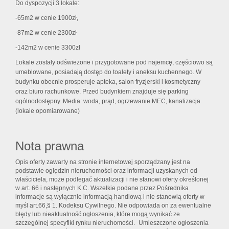
Do dyspozycji 3 lokale:
-65m2 w cenie 1900zł,
-87m2 w cenie 2300zł
-142m2 w cenie 3300zł
Lokale zostały odświeżone i przygotowane pod najemcę, częściowo są
umeblowane, posiadają dostęp do toalety i aneksu kuchennego. W
budynku obecnie prosperuje apteka, salon fryzjerski i kosmetyczny
oraz biuro rachunkowe. Przed budynkiem znajduje się parking
ogólnodostępny. Media: woda, prąd, ogrzewanie MEC, kanalizacja.
(lokale opomiarowane)
Nota prawna
Opis oferty zawarty na stronie internetowej sporządzany jest na
podstawie oględzin nieruchomości oraz informacji uzyskanych od
właściciela, może podlegać aktualizacji i nie stanowi oferty określonej
w art. 66 i następnych K.C. Wszelkie podane przez Pośrednika
informacje są wyłącznie informacją handlową i nie stanowią oferty w
myśl art.66,§ 1. Kodeksu Cywilnego. Nie odpowiada on za ewentualne
błędy lub nieaktualność ogłoszenia, które mogą wynikać ze
szczególnej specyfiki rynku nieruchomości. Umieszczone ogłoszenia