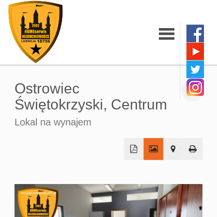
Strona
Ostrowiec
główna
Świętokrzyski,
Centrum
Lokal na wynajem
O firmie
Oferty
+
−
Mieszkania