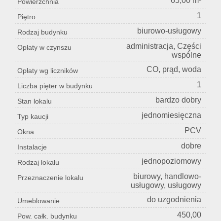
65,00 m²
Powierzchnia
1
Piętro
biurowo-usługowy
Rodzaj budynku
administracja, Części
Opłaty w czynszu
wspólne
CO, prąd, woda
Opłaty wg liczników
1
Liczba pięter w budynku
bardzo dobry
Stan lokalu
jednomiesięczna
Typ kaucji
PCV
Okna
dobre
Instalacje
jednopoziomowy
Rodzaj lokalu
biurowy, handlowo-
Przeznaczenie lokalu
usługowy, usługowy
do uzgodnienia
Umeblowanie
450,00
Pow. całk. budynku