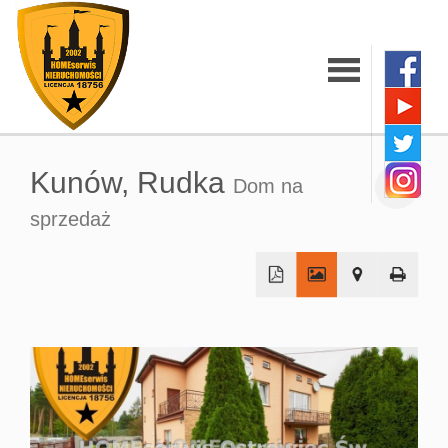
Strona
Kunów,
Rudka
Dom na
główna
sprzedaż
O firmie
+
Oferty
−
Mieszkania