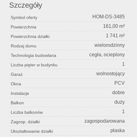
Szczegóły
HOM-DS-3485
Symbol oferty
161,00 m²
Powierzchnia
1 741 m²
Powierzchnia działki
wielorodzinny
Rodzaj domu
cegła, ocieplony
Technologia budowlana
1
Liczba pięter w budynku
wolnostojący
Garaż
PCV
Okna
dobre
Instalacje
duży
Balkon
1
Liczba balkonów
zagospodarowana
Zagosp. działki
płaska
Ukształtowanie działki