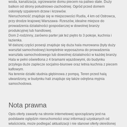
woda, kanalizacja, ogrzewanie domu piecem na paliwo stałe. Duży
balkon od strony południowo-zachodniej. Ogród przed domem
osłonięty szpalerem drzew i krzewów.
Nieruchomość znajduje się w miejscowości Rudla, 4 km od Ostrowca,
przy drodze krajowej Warszawa- Rzeszów, idealne miejsce do
prowadzenia działalności gospodarczej w dowolnej branży
produkcyjnej lub handlowej.
Dom 2-rodzinny, zarówno parter jak też piętro to 3 pokoje, kuchnia i
łazienka.
W dalszej części posesji znajduje się duża hala murowana (były duży
warsztat samochodowy) kompletnie wyposażona do prowadzenia
warsztatu samochodowego lub dowolnej działalności w każdej branży.
Hala w pełni oświetlona z 4 bramami wjazdowymi, do budynku
przylega duże zaplecze socjalno-biurowe oraz letnia kuchnia z piecem
kaflowym.
Na terenie działki studnia głębinowa z pompą. Teren przed halą
utwardzony, w budynku hali znajduje się także odrębna myjnia
samochodowa.
Nota prawna
Opis oferty zawarty na stronie internetowej sporządzany jest na
podstawie oględzin nieruchomości oraz informacji uzyskanych od
właściciela, może podlegać aktualizacji i nie stanowi oferty określonej