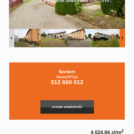
Domy
Dzialki
Lokale
Norbert
Hale
biuro@977.pl
Leaflet
|
© MapTiler
©
OpenStreetMap
contributors
512 600 012
Obiekty
zostaw wiadomość
Zgłoszenia
2
4 024,84 zł/m