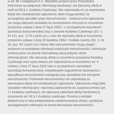
w art. 66 i następnych K.C. Wszelkie podane przez Pośrednika
informacje są wyłącznie informacją handlową i nie stanowią oferty w
myśl art.66,§ 1. Kodeksu Cywilnego. Nie odpowiada on za ewentualne
błędy lub nieaktualność ogłoszenia, które mogą wynikać ze
szczególnej specyfiki rynku nieruchomości. Umieszczone ogłoszenia
nie mogą stanowić podstawy do dochodzenia roszczeń w rozumieniu
przepisów ustawy z dnia 27 lipca 2002 r. o szczególnych warunkach
sprzedaży konsumenckiej oraz o zmianie Kodeksu Cywilnego (Dz. U.
Nr 141, poz. 1176 z późn.zm.), oraz nie stanowią oferty w rozumieniu
przepisów ustawy z dnia 23 kwietnia 1964 r. Kodeks cywilny (Dz. U. Nr
16, poz. 93 z póżn.zm.) Opisy ofert nieruchomości mogą ulegać
zmianom na podstawie informacji właścicieli nieruchomości. Informacje
umieszczone na stronie internetowej służą jedynie celom
informacyjnym. Nie stanowią oferty w rozumieniu przepisów Kodeksu
Cywilnego oraz opisu towaru ani zapewnienia w rozumieniu art. 4
Ustawy z dnia 27 lipca 2002 roku o szczególnych warunkach
sprzedaży konsumenckiej. Indywidualne uzgodnienie właściwości i
specyfikacji nieruchomości następuje przy sprzedaży lub wynajmie
nieruchomości. Pośrednik nieruchomości nie odpowiada za
ewentualne błędy lub nieaktualność ogłoszenia. Ogłoszenia mają tylko
charakter informacyjny i stanowią zaproszenie do zawarcia umowy (art.
71 Kodeksu cywilnego), nie stanowią natomiast oferty handlowej w
rozumieniu art. 66 § 1 Kodeksu cywilnego. Prosimy o kontakt
telefoniczny w celu potwierdzenia zainteresowania ofertą i uzyskania
szczegółowych informacji na temat oferowanej nieruchomości.