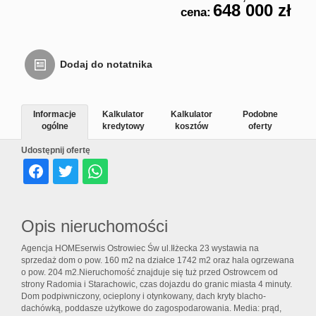
648 000 zł
cena:
Usługi
inne
Dodaj do notatnika
Oferta
Informacje
Kalkulator
Kalkulator
Podobne
ogólne
kredytowy
kosztów
oferty
Udostępnij ofertę
deweloperska
Notatnik
Opis nieruchomości
Agencja HOMEserwis Ostrowiec Św ul.Iłżecka 23 wystawia na
sprzedaż dom o pow. 160 m2 na działce 1742 m2 oraz hala ogrzewana
Kontakt
o pow. 204 m2.Nieruchomość znajduje się tuż przed Ostrowcem od
strony Radomia i Starachowic, czas dojazdu do granic miasta 4 minuty.
Dom podpiwniczony, ocieplony i otynkowany, dach kryty blacho-
dachówką, poddasze użytkowe do zagospodarowania. Media: prąd,
Rodo