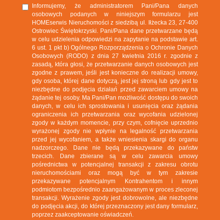
Informujemy, że administratorem Pani/Pana danych
osobowych podanych w niniejszym formularzu jest
HOMEserwis Nieruchomości z siedzibą ul. Iłżecka 23, 27-400
Ostrowiec Świętokrzyski. Pani/Pana dane przetwarzane będą
w celu udzielenia odpowiedzi na zapytanie na podstawie art.
6 ust. 1 pkt b) Ogólnego Rozporządzenia o Ochronie Danych
Osobowych (RODO) z dnia 27 kwietnia 2016 r. zgodnie z
zasadą, która głosi, że przetwarzanie danych osobowych jest
zgodne z prawem, jeśli jest konieczne do realizacji umowy,
gdy osoba, której dane dotyczą, jest jej stroną lub gdy jest to
niezbędne do podjęcia działań przed zawarciem umowy na
żądanie tej osoby. Ma Pani/Pan możliwość dostępu do swoich
danych, w celu ich sprostowania i usunięcia oraz żądania
ograniczenia ich przetwarzania oraz wycofania udzielonej
zgody w każdym momencie, przy czym, cofnięcie uprzednio
wyrażonej zgody nie wpłynie na legalność przetwarzania
przed jej wycofaniem, a także wniesienia skargi do organu
nadzorczego. Dane nie będą przekazywane do państw
trzecich. Dane zbierane są w celu zawarcia umowy
pośrednictwa w potencjalnej transakcji z zakresu obrotu
nieruchomościami oraz mogą być w tym zakresie
przekazywane potencjalnym Kontrahentom i innym
podmiotom bezpośrednio zaangażowanym w proces zleconej
transakcji. Wyrażenie zgody jest dobrowolne, ale niezbędne
do podjęcia akcji, do której przeznaczony jest dany formularz,
poprzez zaakceptowanie oświadczeń.