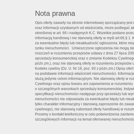
Nota prawna
Opis oferty zawarty na stronie internetowej sporządzany jes
oraz informacji uzyskanych od właściciela, może podlegać aktu
określonej w art. 66 i następnych K.C. Wszelkie podane prze
informacją handlową i nie stanowią oferty w myśl art.66,§ 
za ewentualne błędy lub nieaktualność ogłoszenia, które mo
rynku nieruchomości. Umieszczone ogłoszenia nie mogą st
roszczeń w rozumieniu przepisów ustawy z dnia 27 lipca 20
sprzedaży konsumenckiej oraz o zmianie Kodeksu Cywilnego 
późn.zm.), oraz nie stanowią oferty w rozumieniu przepisów u
Kodeks cywilny (Dz. U. Nr 16, poz. 93 z póżn.zm.) Opisy of
na podstawie informacji właścicieli nieruchomości. Informac
służą jedynie celom informacyjnym. Nie stanowią oferty w 
Cywilnego oraz opisu towaru ani zapewnienia w rozumieniu a
o szczególnych warunkach sprzedaży konsumenckiej. Indywi
specyfikacji nieruchomości następuje przy sprzedaży lub wy
nieruchomości nie odpowiada za ewentualne błędy lub nieak
tylko charakter informacyjny i stanowią zaproszenie do zawa
cywilnego), nie stanowią natomiast oferty handlowej w rozum
Prosimy o kontakt telefoniczny w celu potwierdzenia zaintere
szczegółowych informacji na temat oferowanej nieruchomośc