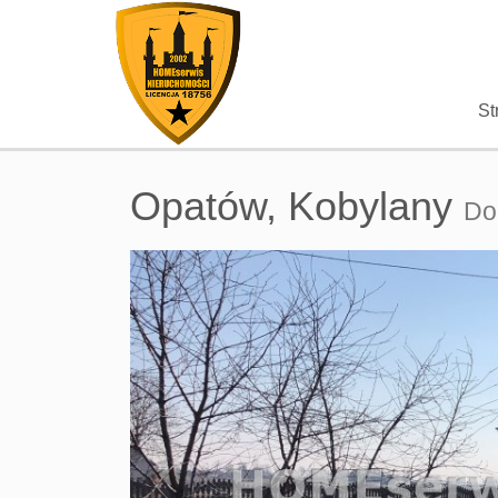
St
Opatów,
Kobylany
Do
+
−