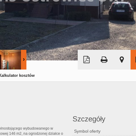
Leaflet
|
© MapTiler
©
OpenStreetMap
Kalkulator kosztów
Szczegóły
wolnostojącego wybudowanego w
Symbol oferty
owej 146 m2, na ogrodzonej działce o