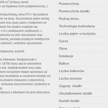
2
7500 m
(II klasa ziemi).
Powierzchnia
km od Opatowa.Dom podpiwniczony, z
Powierzchnia działki
achodachówką, okna PCV. Na parterze
Rodzaj domu
em na taras. Na pierwsze piętro wiodą
nami oraz duży salon z balkonem od
Technologia budowlana
okoje.
Na działce znajduje się
 4 m z poddaszem użytkowym, z
Liczba pięter w budynku
tałcenia na cele mieszkalne oraz
blachą, posiada przyłącze elektryczne.
Garaż
w planach, centralne ogrzewanie.
Okna
odstawowa, kościół.
Instalacje
 Ostrowiec Świętokrzyski z
Balkon
 18756.Nasz atut to wieloletnie
woj. świętokrzyskim oraz całej
Liczba balkonów
entom na każdym etapie sprzedaży aż
amy bezpłatnie w uzyskaniu kredytu na
Liczba tarasów
ia prawne związane z własnością.
rynkowej nieruchomości i jesteśmy w
Zagosp. działki
ej.
łpraca z klientami nie jest obarczona
Ukształtowanie działki
Kształt działki