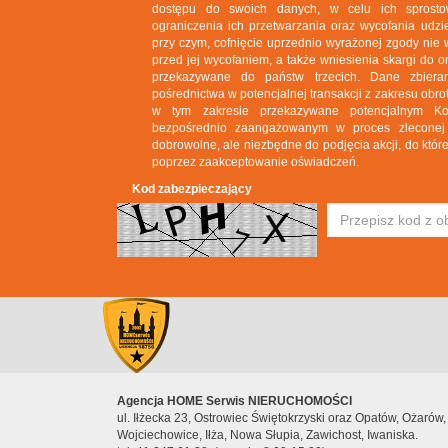
dostępu do swoich danych, w celu ich sprosto
ograniczenia ich przetwarzania oraz wycofania ud
przy czym, cofnięcie uprzednio wyrażonej zgody nie 
przed jej wycofaniem, a także wniesienia skargi do
przekazywane do państw trzecich. Dane zbie
pośrednictwa w potencjalnej transakcji z zakresu ob
w tym zakresie przekazywane potencjalnym K
bezpośrednio zaangażowanym w proces zleconej t
dobrowolne, ale niezbędne do podjęcia akcji, do które
poprzez zaakceptowanie oświadczeń.
Kod zabezpieczający
Agencja HOME Serwis NIERUCHOMOŚCI
ul. Iłżecka 23, Ostrowiec Świętokrzyski oraz Opatów, Ożarów
Wojciechowice, Iłża, Nowa Słupia, Zawichost, Iwaniska.