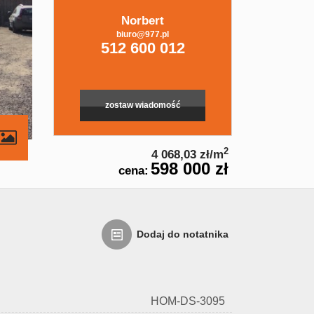
Norbert
biuro@977.pl
512 600 012
zostaw wiadomość
contributors
2
4 068,03 zł/m
598 000 zł
cena:
Dodaj do notatnika
HOM-DS-3095