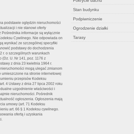
Pokrycie dachu
Stan budynku
Podpiwniczenie
t na podstawie oględzin nieruchomości
alizacji i nie stanowi oferty
Ogrodzenie działki
z Pośrednika informacje są wyłącznie
Tarasy
1. Kodeksu Cywilnego. Nie odpowiada on
gą wynikać ze szczególnej specyfiki
anowić podstawy do dochodzenia
02 r. o szczególnych warunkach
(Dz. U. Nr 141, poz. 1176 z
stawy z dnia 23 kwietnia 1964 r.
ert nieruchomości mogą ulegać zmianom
je umieszczone na stronie internetowej
rozumieniu przepisów Kodeksu
rt. 4 Ustawy z dnia 27 lipca 2002 roku
dualne uzgodnienie właściwości i
najmie nieruchomości. Pośrednik
tualność ogłoszenia. Ogłoszenia mają
rcia umowy (art. 71 Kodeksu
ieniu art. 66 § 1 Kodeksu cywilnego.
sowania ofertą i uzyskania
i.