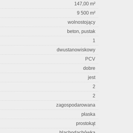
147,00 m²
9 500 m²
wolnostojący
beton, pustak
1
dwustanowiskowy
PCV
dobre
jest
2
2
zagospodarowana
płaska
prostokąt
blachodachówka