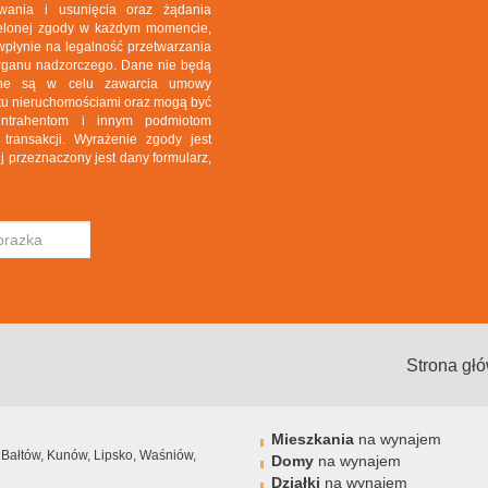
wania i usunięcia oraz żądania
zielonej zgody w każdym momencie,
wpłynie na legalność przetwarzania
 organu nadzorczego. Dane nie będą
rane są w celu zawarcia umowy
rotu nieruchomościami oraz mogą być
ontrahentom i innym podmiotom
ransakcji. Wyrażenie zgody jest
j przeznaczony jest dany formularz,
Strona gł
Mieszkania
na wynajem
, Bałtów, Kunów, Lipsko, Waśniów,
Domy
na wynajem
Działki
na wynajem