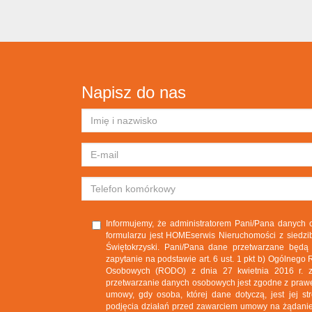
Napisz do nas
Informujemy, że administratorem Pani/Pana danych
formularzu jest HOMEserwis Nieruchomości z siedzib
Świętokrzyski. Pani/Pana dane przetwarzane będą
zapytanie na podstawie art. 6 ust. 1 pkt b) Ogólneg
Osobowych (RODO) z dnia 27 kwietnia 2016 r. zg
przetwarzanie danych osobowych jest zgodne z prawem,
umowy, gdy osoba, której dane dotyczą, jest jej st
podjęcia działań przed zawarciem umowy na żądanie