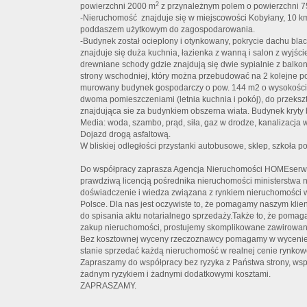
2
powierzchni 2000 m
z przynależnym polem o powierzchni 
-Nieruchomość znajduje się w miejscowości Kobyłany, 10 
poddaszem użytkowym do zagospodarowania.
-Budynek został ocieplony i otynkowany, pokrycie dachu bl
znajduje się duża kuchnia, łazienka z wanną i salon z wyjści
drewniane schody gdzie znajdują się dwie sypialnie z balko
strony wschodniej, który można przebudować na 2 kolejne p
murowany budynek gospodarczy o pow. 144 m2 o wysokości
dwoma pomieszczeniami (letnia kuchnia i pokój), do przeksz
znajdująca sie za budynkiem obszerna wiata. Budynek kryty 
Media: woda, szambo, prąd, siła, gaz w drodze, kanalizacja 
Dojazd drogą asfaltową.
W bliskiej odległości przystanki autobusowe, sklep, szkoła p
Do współpracy zaprasza Agencja Nieruchomości HOMEserwis
prawdziwą licencją pośrednika nieruchomości ministerstwa nr
doświadczenie i wiedza związana z rynkiem nieruchomości w 
Polsce. Dla nas jest oczywiste to, że pomagamy naszym kli
do spisania aktu notarialnego sprzedaży.Także to, że pomag
zakup nieruchomości, prostujemy skomplikowane zawirowan
Bez kosztownej wyceny rzeczoznawcy pomagamy w wycenie 
stanie sprzedać każdą nieruchomość w realnej cenie rynkow
Zapraszamy do współpracy bez ryzyka z Państwa strony, wspó
żadnym ryzykiem i żadnymi dodatkowymi kosztami.
ZAPRASZAMY.