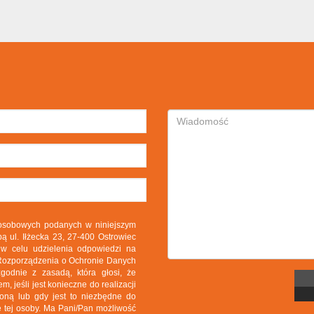
 osobowych podanych w niniejszym
ą ul. Iłżecka 23, 27-400 Ostrowiec
 w celu udzielenia odpowiedzi na
o Rozporządzenia o Ochronie Danych
odnie z zasadą, która głosi, że
 jeśli jest konieczne do realizacji
roną lub gdy jest to niezbędne do
 tej osoby. Ma Pani/Pan możliwość