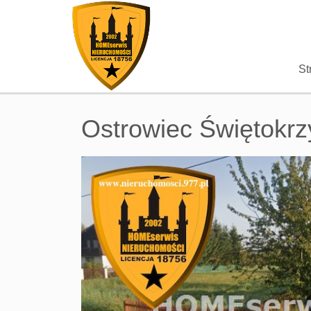
St
Ostrowiec Świętokrz
+
−