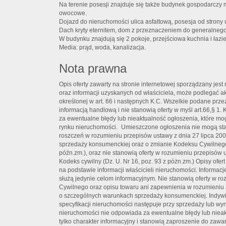
Na terenie posesji znajduje się także budynek gospodarczy
owocowe.
Dojazd do nieruchomości ulica asfaltową, posesja od strony 
Dach kryty eternitem, dom z przeznaczeniem do generalneg
W budynku znajdują się 2 pokoje, przejściowa kuchnia i łazi
Media: prąd, woda, kanalizacja.
Nota prawna
Opis oferty zawarty na stronie internetowej sporządzany jes
oraz informacji uzyskanych od właściciela, może podlegać aktu
określonej w art. 66 i następnych K.C. Wszelkie podane prze
informacją handlową i nie stanowią oferty w myśl art.66,§ 
za ewentualne błędy lub nieaktualność ogłoszenia, które mo
rynku nieruchomości. Umieszczone ogłoszenia nie mogą st
roszczeń w rozumieniu przepisów ustawy z dnia 27 lipca 20
sprzedaży konsumenckiej oraz o zmianie Kodeksu Cywilnego 
późn.zm.), oraz nie stanowią oferty w rozumieniu przepisów u
Kodeks cywilny (Dz. U. Nr 16, poz. 93 z póżn.zm.) Opisy of
na podstawie informacji właścicieli nieruchomości. Informac
służą jedynie celom informacyjnym. Nie stanowią oferty w 
Cywilnego oraz opisu towaru ani zapewnienia w rozumieniu a
o szczególnych warunkach sprzedaży konsumenckiej. Indywi
specyfikacji nieruchomości następuje przy sprzedaży lub wy
nieruchomości nie odpowiada za ewentualne błędy lub nieak
tylko charakter informacyjny i stanowią zaproszenie do zawa