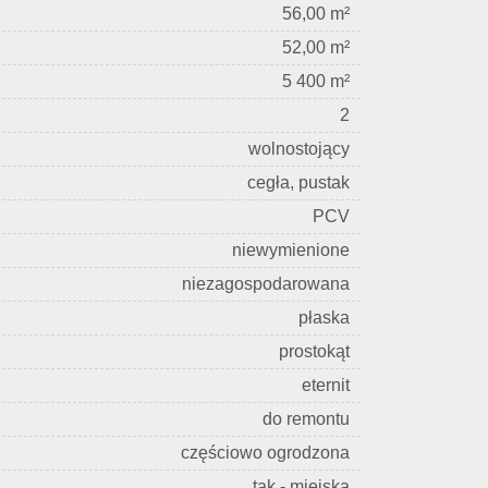
56,00 m²
52,00 m²
5 400 m²
2
wolnostojący
cegła, pustak
PCV
niewymienione
niezagospodarowana
płaska
prostokąt
eternit
do remontu
częściowo ogrodzona
tak - miejska