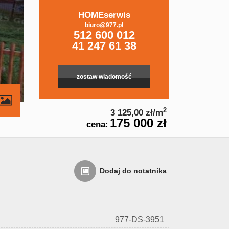
HOMEserwis
biuro@977.pl
512 600 012
41 247 61 38
zostaw wiadomość
contributors
2
3 125,00 zł/m
175 000 zł
cena:
Dodaj do notatnika
977-DS-3951