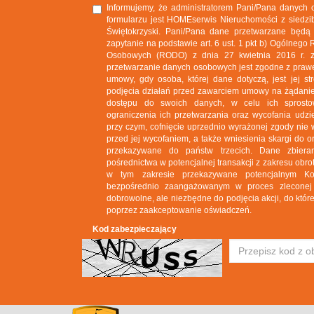
Informujemy, że administratorem Pani/Pana danych
formularzu jest HOMEserwis Nieruchomości z siedzib
Świętokrzyski. Pani/Pana dane przetwarzane będą
zapytanie na podstawie art. 6 ust. 1 pkt b) Ogólneg
Osobowych (RODO) z dnia 27 kwietnia 2016 r. zg
przetwarzanie danych osobowych jest zgodne z prawem,
umowy, gdy osoba, której dane dotyczą, jest jej st
podjęcia działań przed zawarciem umowy na żądanie
dostępu do swoich danych, w celu ich sprosto
ograniczenia ich przetwarzania oraz wycofania ud
przy czym, cofnięcie uprzednio wyrażonej zgody nie 
przed jej wycofaniem, a także wniesienia skargi do
przekazywane do państw trzecich. Dane zbie
pośrednictwa w potencjalnej transakcji z zakresu ob
w tym zakresie przekazywane potencjalnym K
bezpośrednio zaangażowanym w proces zleconej t
dobrowolne, ale niezbędne do podjęcia akcji, do które
poprzez zaakceptowanie oświadczeń.
Kod zabezpieczający