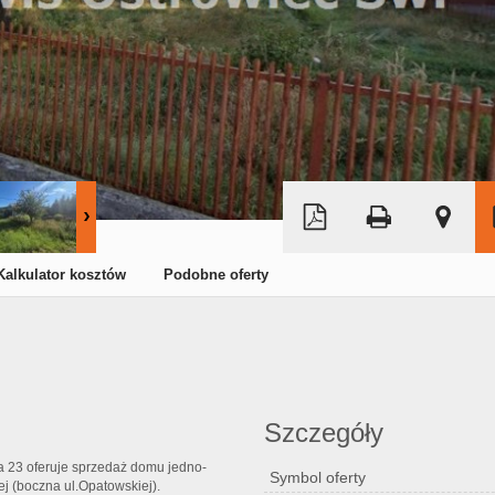
Leaflet
|
© MapTiler
©
OpenStreetMap
Kalkulator kosztów
Podobne oferty
Szczegóły
a 23 oferuje sprzedaż domu jedno-
Symbol oferty
j (boczna ul.Opatowskiej).