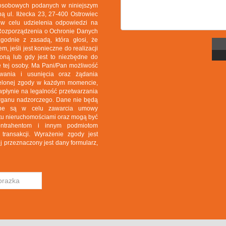
 osobowych podanych w niniejszym
ą ul. Iłżecka 23, 27-400 Ostrowiec
 w celu udzielenia odpowiedzi na
o Rozporządzenia o Ochronie Danych
odnie z zasadą, która głosi, że
 jeśli jest konieczne do realizacji
roną lub gdy jest to niezbędne do
 tej osoby. Ma Pani/Pan możliwość
wania i usunięcia oraz żądania
zielonej zgody w każdym momencie,
wpłynie na legalność przetwarzania
 organu nadzorczego. Dane nie będą
rane są w celu zawarcia umowy
rotu nieruchomościami oraz mogą być
ontrahentom i innym podmiotom
ransakcji. Wyrażenie zgody jest
j przeznaczony jest dany formularz,