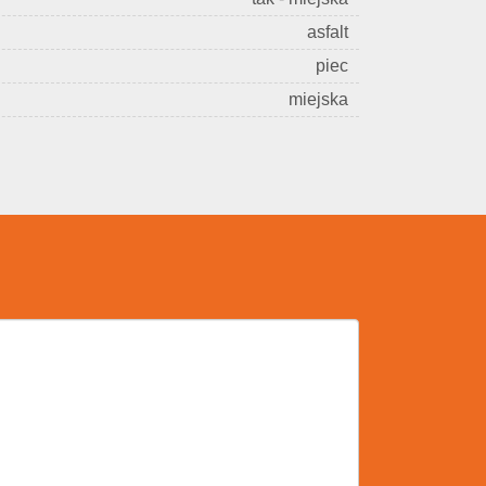
asfalt
piec
miejska