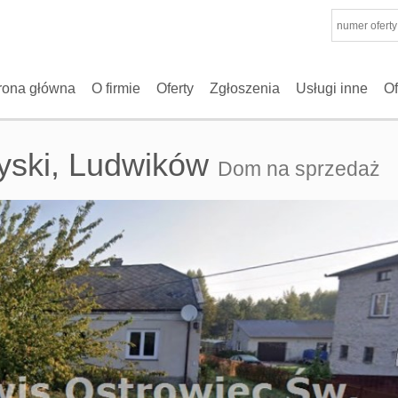
rona główna
O firmie
Oferty
Zgłoszenia
Usługi inne
Of
yski,
Ludwików
Dom na sprzedaż