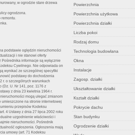
 murowany, w ogrodzie stare drzewa
Powierzchnia
ulicy ogrodzona.
Powierzchnia użytkowa
o remontu.
Powierzchnia działki
enka.
Liczba pokoi
Rodzaj domu
t na podstawie oględzin nieruchomości
Technologia budowlana
alizacji i nie stanowi oferty
Okna
z Pośrednika informacje są wyłącznie
1. Kodeksu Cywilnego. Nie odpowiada on
Instalacje
gą wynikać ze szczególnej specyfiki
anowić podstawy do dochodzenia
Zagosp. działki
02 r. o szczególnych warunkach
(Dz. U. Nr 141, poz. 1176 z
Ukształtowanie działki
stawy z dnia 23 kwietnia 1964 r.
ert nieruchomości mogą ulegać zmianom
Kształt działki
je umieszczone na stronie internetowej
rozumieniu przepisów Kodeksu
Pokrycie dachu
rt. 4 Ustawy z dnia 27 lipca 2002 roku
Stan budynku
dualne uzgodnienie właściwości i
najmie nieruchomości. Pośrednik
Ogrodzenie działki
tualność ogłoszenia. Ogłoszenia mają
rcia umowy (art. 71 Kodeksu