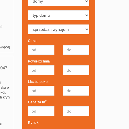
zł
Cena
więcej
Powierzchnia
4047
Liczba pokoi
i
jska o
koi,
h kryty
2
Cena za m
Rynek
zł