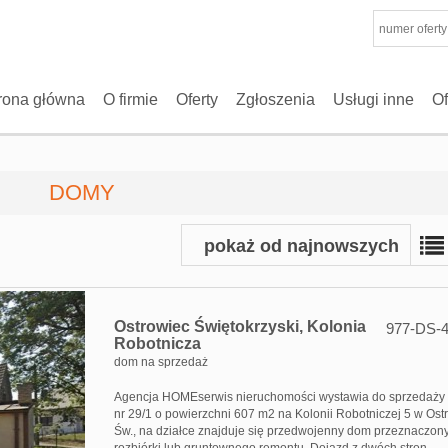
rona główna
O firmie
Oferty
Zgłoszenia
Usługi inne
Of
DOMY
pokaż od najnowszych
Ostrowiec Świętokrzyski,
Kolonia
977-DS-
Robotnicza
dom na sprzedaż
Agencja HOMEserwis nieruchomości wystawia do sprzedaży 
nr 29/1 o powierzchni 607 m2 na Kolonii Robotniczej 5 w Os
Św., na działce znajduje się przedwojenny dom przeznaczon