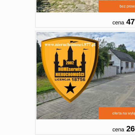
bez prowi
47
cena
oferta na wył
26
cena