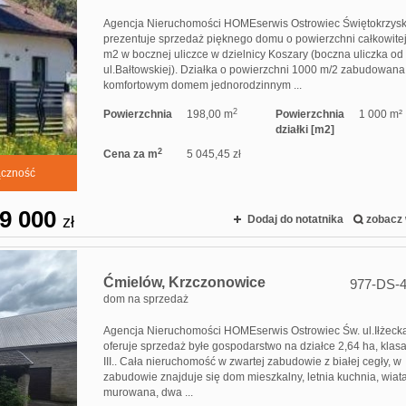
Agencja Nieruchomości HOMEserwis Ostrowiec Świętokrzysk
prezentuje sprzedaż pięknego domu o powierzchni całkowite
m2 w bocznej uliczce w dzielnicy Koszary (boczna uliczka od
ul.Bałtowskiej). Działka o powierzchni 1000 m/2 zabudowana 
komfortowym domem jednorodzinnym ...
2
Powierzchnia
198,00 m
Powierzchnia
1 000 m²
działki [m2]
2
Cena za m
5 045,45 zł
ączność
9 000
zł
Dodaj do notatnika
zobacz 
Ćmielów,
Krzczonowice
977-DS-
dom na sprzedaż
Agencja Nieruchomości HOMEserwis Ostrowiec Św. ul.Iłżeck
oferuje sprzedaż byłe gospodarstwo na działce 2,64 ha, klas
III.. Cała nieruchomość w zwartej zabudowie z białej cegły, w
zabudowie znajduje się dom mieszkalny, letnia kuchnia, wiat
murowana, dwa ...