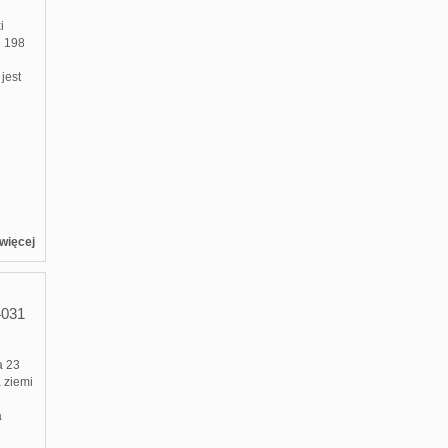
i
j 198
jest
więcej
4031
a 23
a ziemi
a