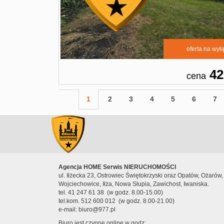
oferta na wył
42
cena
1
2
3
4
5
6
7
Agencja HOME Serwis NIERUCHOMOŚCI
ul. Iłżecka 23, Ostrowiec Świętokrzyski oraz Opatów, Ożarów
Wojciechowice, Iłża, Nowa Słupia, Zawichost, Iwaniska.
tel. 41 247 61 38 (w godz. 8.00-15.00)
tel.kom. 512 600 012 (w godz. 8.
e-mail: biuro@977.pl
Biuro jest czynne online w godz: