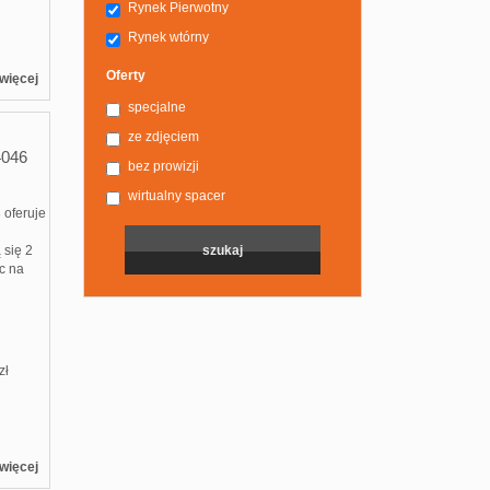
Rynek Pierwotny
Rynek wtórny
Oferty
więcej
specjalne
ze zdjęciem
4046
bez prowizji
wirtualny spacer
 oferuje
 się 2
ec na
zł
więcej