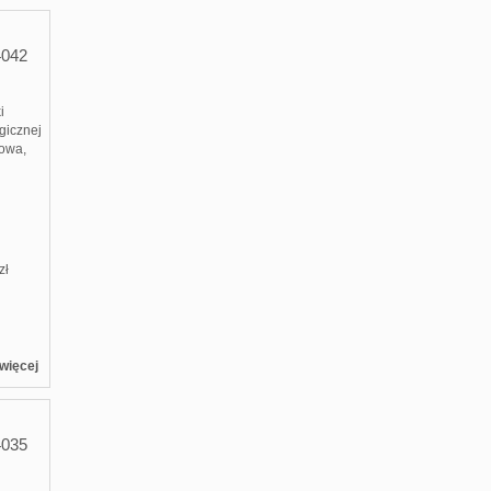
4042
i
gicznej
towa,
zł
więcej
4035