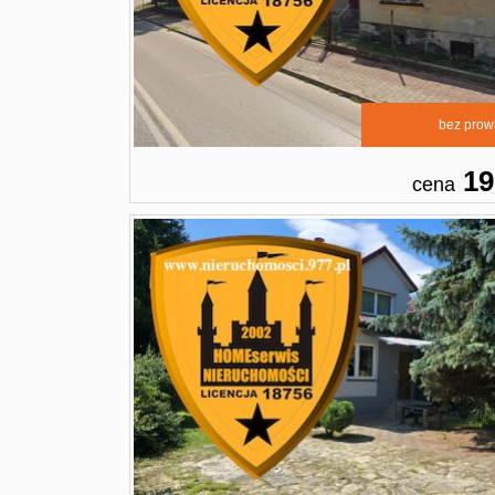
bez prowi
19
cena