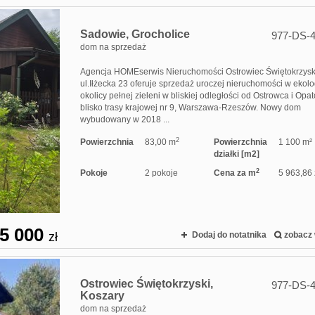
Sadowie,
Grocholice
977-DS-
dom na sprzedaż
Agencja HOMEserwis Nieruchomości Ostrowiec Świętokrzysk
ul.Iłżecka 23 oferuje sprzedaż uroczej nieruchomości w ekolo
okolicy pełnej zieleni w bliskiej odległości od Ostrowca i Opa
blisko trasy krajowej nr 9, Warszawa-Rzeszów. Nowy dom
wybudowany w 2018 ...
2
Powierzchnia
83,00 m
Powierzchnia
1 100 m²
działki [m2]
2
Pokoje
2 pokoje
Cena za m
5 963,86 
5 000
zł
Dodaj do notatnika
zobacz 
Ostrowiec Świętokrzyski,
977-DS-
Koszary
dom na sprzedaż