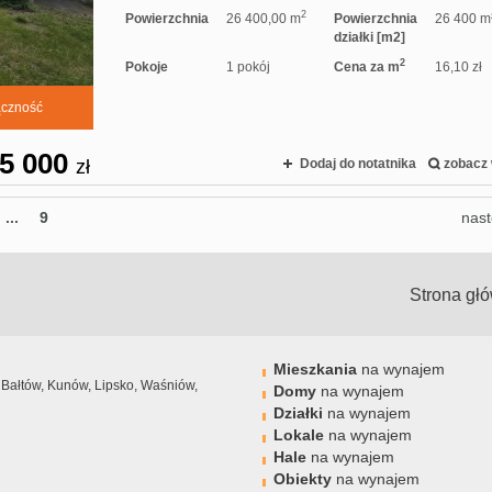
2
Powierzchnia
26 400,00 m
Powierzchnia
26 400 m
działki [m2]
2
Pokoje
1 pokój
Cena za m
16,10 zł
ączność
5 000
zł
Dodaj do notatnika
zobacz 
...
9
nas
Strona gł
Mieszkania
na wynajem
, Bałtów, Kunów, Lipsko, Waśniów,
Domy
na wynajem
Działki
na wynajem
Lokale
na wynajem
00-21.00)
Hale
na wynajem
Obiekty
na wynajem