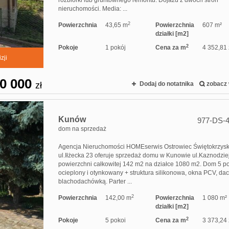
rozbiórki lub gruntownego remontu. Dojazd z dwóch stron
nieruchomości. Media: ...
2
Powierzchnia
43,65 m
Powierzchnia
607 m²
działki [m2]
2
Pokoje
1 pokój
Cena za m
4 352,81 
zji
0 000
zł
Dodaj do notatnika
zobacz 
Kunów
977-DS-
dom na sprzedaż
Agencja Nieruchomości HOMEserwis Ostrowiec Świętokrzysk
ul.Iłżecka 23 oferuje sprzedaż domu w Kunowie ul.Kaznodzie
powierzchni całkowitej 142 m2 na działce 1080 m2. Dom 5 po
ocieplony i otynkowany + struktura silikonowa, okna PCV, dac
blachodachówką. Parter ...
2
Powierzchnia
142,00 m
Powierzchnia
1 080 m²
działki [m2]
2
Pokoje
5 pokoi
Cena za m
3 373,24 