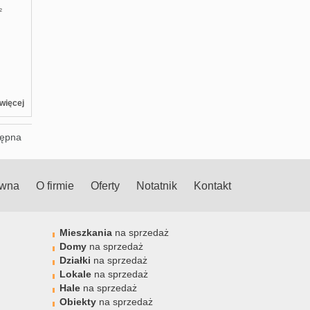
²
więcej
tępna
ówna
O firmie
Oferty
Notatnik
Kontakt
Mieszkania
na sprzedaż
Domy
na sprzedaż
Działki
na sprzedaż
Lokale
na sprzedaż
Hale
na sprzedaż
Obiekty
na sprzedaż