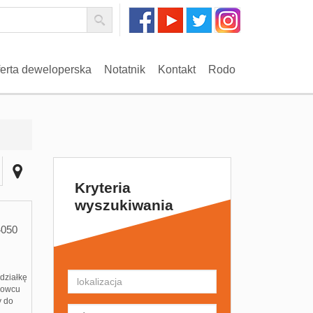
erta deweloperska
Notatnik
Kontakt
Rodo
Kryteria
wyszukiwania
4050
działkę
trowcu
y do