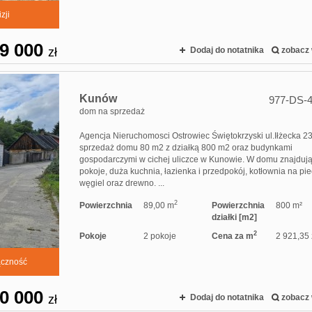
zji
9 000
zł
Dodaj do notatnika
zobacz 
Kunów
977-DS-
dom na sprzedaż
Agencja Nieruchomosci Ostrowiec Świętokrzyski ul.Iłżecka 23
sprzedaż domu 80 m2 z działką 800 m2 oraz budynkami
gospodarczymi w cichej uliczce w Kunowie. W domu znajdują
pokoje, duża kuchnia, łazienka i przedpokój, kotłownia na pi
węgiel oraz drewno. ...
2
Powierzchnia
89,00 m
Powierzchnia
800 m²
działki [m2]
2
Pokoje
2 pokoje
Cena za m
2 921,35 
ączność
0 000
zł
Dodaj do notatnika
zobacz 