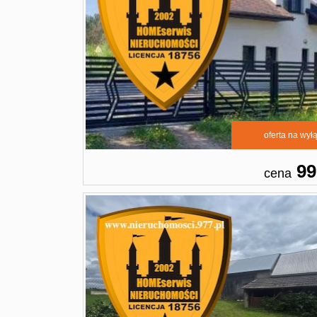
oferta na wył
99
cena