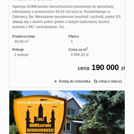
Agencja HOMEserwis nieruchomości prezentuje do sprzedaży
mieszkanie o powierzchni 48,02 m2 przy ul. Rosłońskiego w
Ostrowcu Św. Mieszkanie dwustronne (wschód- zachód), piętro 3/3,
składa się z dwóch pokoi (jeden z dużym balkonem), kuchni,
łazienki z WC i przedpokoju. Do ...
Powierzchnia
Piętro
2
48,00 m
3
2
Pokoje
Cena za m
2 pokoje
3 958,33 zł
190 000
cena
zł
Dodaj do notatnika
zobacz więcej