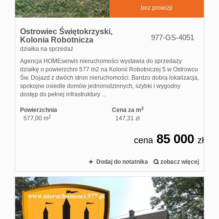
bez prowizji
Ostrowiec Świętokrzyski,
977-GS-4051
Kolonia Robotnicza
działka na sprzedaż
Agencja HOMEserwis nieruchomości wystawia do sprzedaży
działkę o powierzchni 577 m2 na Kolonii Robotniczej 5 w Ostrowcu
Św. Dojazd z dwóch stron nieruchomości. Bardzo dobra lokalizacja,
spokojne osiedle domów jednorodzinnych, szybki i wygodny
dostęp do pełnej infrastruktury ...
2
Powierzchnia
Cena za m
2
577,00 m
147,31 zł
85 000
cena
zł
Dodaj do notatnika
zobacz więcej