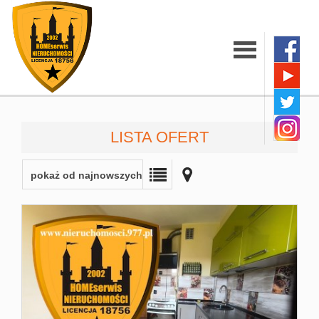
Strona
LISTA OFERT
główna
pokaż od najnowszych
O firmie
Oferty
Mieszkania