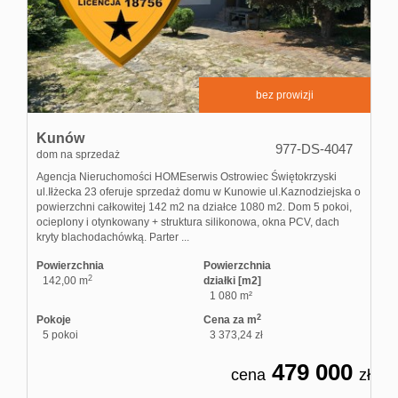
bez prowizji
Kunów
977-DS-4047
dom na sprzedaż
Agencja Nieruchomości HOMEserwis Ostrowiec Świętokrzyski
ul.Iłżecka 23 oferuje sprzedaż domu w Kunowie ul.Kaznodziejska o
powierzchni całkowitej 142 m2 na działce 1080 m2. Dom 5 pokoi,
ocieplony i otynkowany + struktura silikonowa, okna PCV, dach
kryty blachodachówką. Parter ...
Powierzchnia
Powierzchnia
2
142,00 m
działki [m2]
1 080 m²
2
Pokoje
Cena za m
5 pokoi
3 373,24 zł
479 000
cena
zł