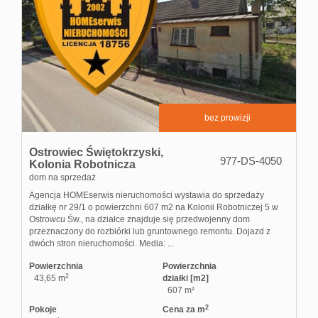
bez prowizji
Ostrowiec Świętokrzyski,
977-DS-4050
Kolonia Robotnicza
dom na sprzedaż
Agencja HOMEserwis nieruchomości wystawia do sprzedaży
działkę nr 29/1 o powierzchni 607 m2 na Kolonii Robotniczej 5 w
Ostrowcu Św., na działce znajduje się przedwojenny dom
przeznaczony do rozbiórki lub gruntownego remontu. Dojazd z
dwóch stron nieruchomości. Media: ...
Powierzchnia
Powierzchnia
2
43,65 m
działki [m2]
607 m²
2
Pokoje
Cena za m