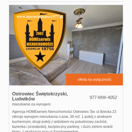
Usługi
inne
Oferta
deweloperska
oferta na wyłączność
Notatnik
Ostrowiec Świętokrzyski,
977-MW-4052
Ludwików
mieszkanie na wynajem
Kontakt
Agencja HOMEserwis Nieruchomości Ostrowiec Św. ul.Iłżecka 23
oferuje wynajem mieszkania o pow. 36 m2. 1 pokój z aneksem
kuchennym, drugi pokój z widokiem na południowy zachód,
łazienka i przedpokój, bezpieczny parking i dużo zieleni wokół
Rodo
bloku. Lokalizacja przy ul.Sandomierskiej, ...