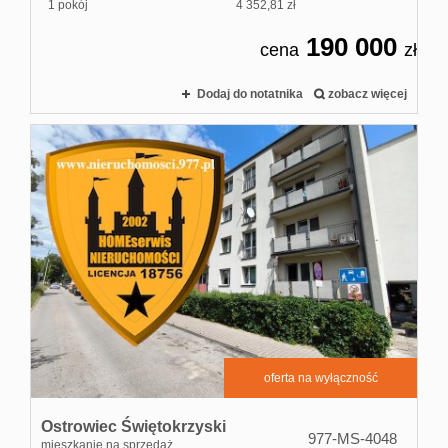
1 pokój
4 352,81 zł
190 000
cena
zł
Dodaj do notatnika
zobacz więcej
oferta na wyłączność
Ostrowiec Świętokrzyski
977-MS-4048
mieszkanie na sprzedaż