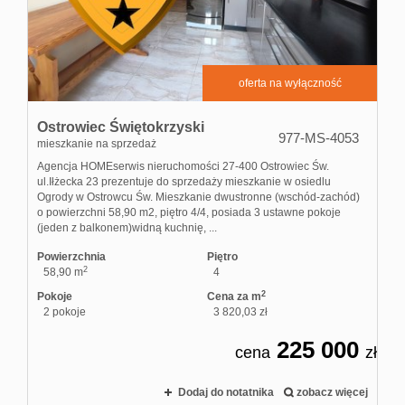
Domy
oferta na wyłączność
Dzialki
Ostrowiec Świętokrzyski
977-MS-4053
mieszkanie na sprzedaż
Lokale
Agencja HOMEserwis nieruchomości 27-400 Ostrowiec Św.
ul.Iłżecka 23 prezentuje do sprzedaży mieszkanie w osiedlu
Ogrody w Ostrowcu Św. Mieszkanie dwustronne (wschód-zachód)
o powierzchni 58,90 m2, piętro 4/4, posiada 3 ustawne pokoje
(jeden z balkonem)widną kuchnię, ...
Hale
Powierzchnia
Piętro
2
58,90 m
4
Obiekty
2
Pokoje
Cena za m
2 pokoje
3 820,03 zł
225 000
cena
zł
Zgłoszenia
Dodaj do notatnika
zobacz więcej