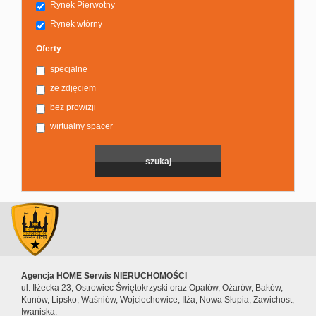
Rynek Pierwotny
Rynek wtórny
Oferty
specjalne
ze zdjęciem
bez prowizji
wirtualny spacer
Agencja HOME Serwis NIERUCHOMOŚCI
ul. Iłżecka 23, Ostrowiec Świętokrzyski oraz Opatów, Ożarów, Bałtów,
Kunów, Lipsko, Waśniów, Wojciechowice, Iłża, Nowa Słupia, Zawichost,
Iwaniska.