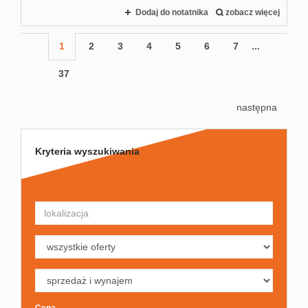
Dodaj do notatnika
zobacz więcej
1
2
3
4
5
6
7
...
37
następna
Kryteria wyszukiwania